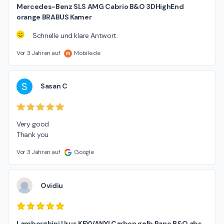
Mercedes-Benz SLS AMG Cabrio B&O 3DHighEnd
orange BRABUS Kamer
Schnelle und klare Antwort.
Vor 3 Jahren auf
Mobile.de
S
Sasan C
Very good

Thank you
Vor 3 Jahren auf
Google
Ovidiu
Lamborghini Urus KEYVANY! Carbon gelb Pano B&O abs.