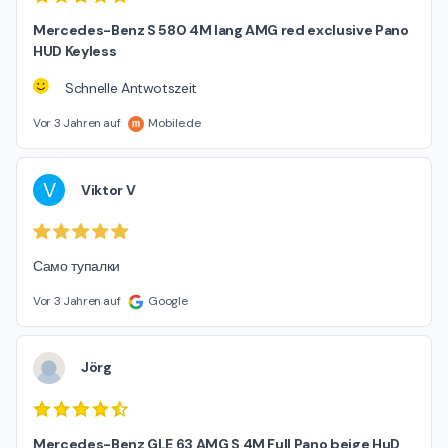
Mercedes-Benz S 580 4M lang AMG red exclusive Pano
HUD Keyless
Schnelle Antwotszeit
Vor 3 Jahren auf
Mobile.de
V
Viktor V
Само тупалки
Vor 3 Jahren auf
Google
Jörg
Mercedes-Benz GLE 63 AMG S 4M Full Pano beige HuD