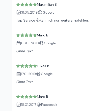
Maximilian B
31.05.2019
Google
Top Service 👍Kann ich nur weiterempfehlen.
Marc E
06.03.2019
Google
Ohne Text
Lukas b
17.01.2019
Google
Ohne Text
Marc R
18.01.2017
Facebook