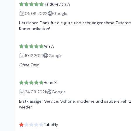
Haldukevich A
05.08.2022
Google
Herzlichen Dank für die gute und sehr angenehme Zusamme
Kommunikation!
Am A
10.12.2021
Google
Ohne Text
Henri R
24.09.2021
Google
Erstklassiger Service. Schöne, moderne und saubere Fahr
wieder.
TubeFly