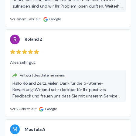
zufrieden sind und wir Ihr Problem lösen durften. Weiterhin
gute Fahrt mit Ihrem G37s und bis zum nächsten Mal. Ihr
INFINITI Team
Vor einem Jahr auf
Google
R
Roland Z
Alles sehr gut.
Antwort des Unternehmens
Hallo Roland Zeitz, vielen Dank für die 5-Sterne-
Bewertung! Wir sind sehr dankbar für Ihr positives
Feedback und freuen uns dass Sie mit unserem Service
zufrieden sind. Es ist unser ständiges Bestreben,
hervorragende Leistungen zu erbringen, und Ihre
Vor 2 Jahren auf
Google
Bewertung bestärkt uns darin. Wir hoffen, Sie bald wieder
in unserem Autohaus begrüßen zu dürfen! Ihr Autohaus
Günther Team
M
Mustafa A