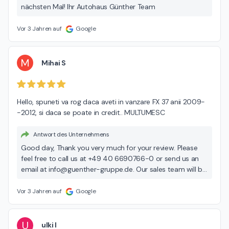
nächsten Mal! Ihr Autohaus Günther Team
Vor 3 Jahren auf
Google
M
Mihai S
Hello, spuneti va rog daca aveti in vanzare FX 37 anii 2009-
-2012, si daca se poate in credit.. MULTUMESC
Antwort des Unternehmens
Good day, Thank you very much for your review. Please
feel free to call us at +49 40 6690766-0 or send us an
email at info@guenther-gruppe.de. Our sales team will be
happy to advise you. With kind regards
Vor 3 Jahren auf
Google
U
ulki l