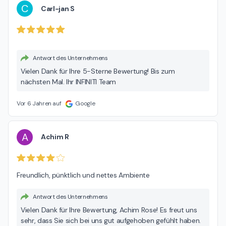
zuordnen. Deshalb möchten wir Sie bitten, sich mit uns via
C
Carl-jan S
Mail (info@automobile-guenther.de) mit weiteren
Kundendaten in Verbindung zu setzen. Ihre Zufriedenheit
hat bei uns oberste Priorität und wir sind an einer
nachhaltigen Klärung interessiert. Mit freundlichen Grüßen
Antwort des Unternehmens
Ihr INFINITI Team
Vielen Dank für Ihre 5-Sterne Bewertung! Bis zum
nächsten Mal. Ihr INFINITI Team
Vor 6 Jahren auf
Google
A
Achim R
Freundlich, pünktlich und nettes Ambiente
Antwort des Unternehmens
Vielen Dank für Ihre Bewertung, Achim Rose! Es freut uns
sehr, dass Sie sich bei uns gut aufgehoben gefühlt haben.