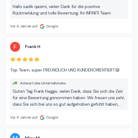
Hallo sadik qasimi, vielen Dank für die positive
Rückmeldung und tolle Bewertung. Ihr INFINITI Team
Vor 6 Jahren auf
Google
F
Frank H
Top Team, super FREUNDLICH UND KUNDENORIENTIERT.😄
Antwort des Unternehmens
Guten Tag Frank Hagge, vielen Dank, dass Sie sich die Zeit
für eine Bewertung genommen haben. Wir freuen uns sehr,
dass Sie sich bei uns so gut aufgehoben gefühlt haben,
denn Ihre Zufriedenheit hat bei uns oberste Priorität! :)
Ihnen eine schöne Restwoche und bleiben Sie gesund! Ihr
Vor 6 Jahren auf
Google
INFINITI Team
Miau M