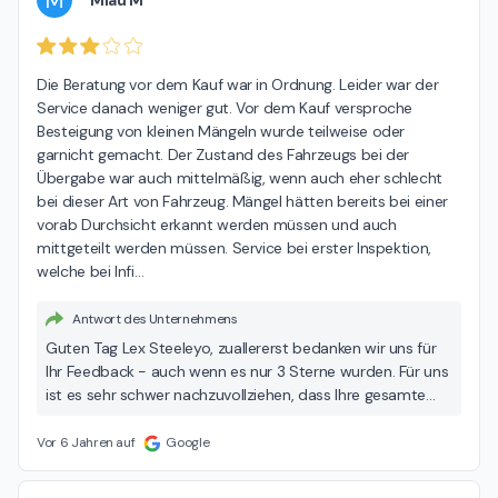
M
Die Beratung vor dem Kauf war in Ordnung. Leider war der 
Service danach weniger gut. Vor dem Kauf versproche 
Besteigung von kleinen Mängeln wurde teilweise oder 
garnicht gemacht. Der Zustand des Fahrzeugs bei der 
Übergabe war auch mittelmäßig, wenn auch eher schlecht 
bei dieser Art von Fahrzeug. Mängel hätten bereits bei einer 
vorab Durchsicht erkannt werden müssen und auch 
mittgeteilt werden müssen. Service bei erster Inspektion, 
welche bei Infi
…
Antwort des Unternehmens
Guten Tag Lex Steeleyo, zuallererst bedanken wir uns für
Ihr Feedback - auch wenn es nur 3 Sterne wurden. Für uns
ist es sehr schwer nachzuvollziehen, dass Ihre gesamte
Erfahrung mit uns negativ überschattet wurde, weshalb
wir diesen Vorgang gerne gemeinsam mit Ihnen
Vor 6 Jahren auf
Google
aufarbeiten möchten. Auch nach interner Besprechung
können wir Sie, anhand Ihrer Google-Bewertung, nicht