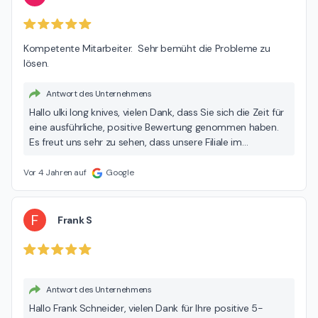
Kompetente Mitarbeiter.  Sehr bemüht die Probleme zu 
lösen.
Antwort des Unternehmens
Hallo ulki long knives, vielen Dank, dass Sie sich die Zeit für
eine ausführliche, positive Bewertung genommen haben.
Es freut uns sehr zu sehen, dass unsere Filiale im
Ausschläger Weg einen positiven Eindruck bei Ihnen
hinterlassen hat. Wir geben Ihr Feedback gerne an das
Vor 4 Jahren auf
Google
gesamte Personal vor Ort weiter. Wir freuen uns auf Ihren
nächsten Besuch! Ihr Infiniti Service Team
F
Frank S
Antwort des Unternehmens
Hallo Frank Schneider, vielen Dank für Ihre positive 5-