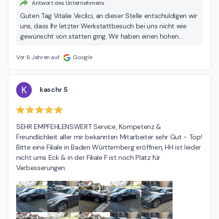
Antwort des Unternehmens
Guten Tag Vitalie Veclici, an dieser Stelle entschuldigen wir
uns, dass Ihr letzter Werkstattbesuch bei uns nicht wie
gewünscht von statten ging. Wir haben einen hohen
Anspruch an uns selbst, dass alles einwandfrei läuft; vor
allem aber haben wir den Anspruch, dass Sie als Kunde
Vor 6 Jahren auf
Google
mit unserem Service vollstens zufrieden sind. Unser Fokus
liegt dabei auf eine transparente Arbeitsweise und
Beratung. Wir werden den Vorgang vor Ort besprechen
K
kaschr 5
und unsere Mitarbeiter nachschulen. Wir bedauern die
Umstände und danken für Ihr Verständnis. Ihr INFINITI Team
SEHR EMPFEHLENSWERT Service, Kompetenz & 
Freundlichkeit aller mir bekannten Mitarbeiter sehr Gut - Top! 
Bitte eine Filiale in Baden Württemberg eröffnen, HH ist leider 
nicht ums Eck & in der Filiale F ist noch Platz für 
Verbesserungen.