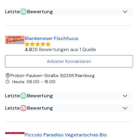
Letzte
Bewertung
Kerstin B
auf
Google
Blankeneser Fischhuus
Wunderbares Essen bei gutem Preis- Leistungsverhältnis
4.8
26 Bewertungen
aus
1 Quelle
Anbieter Kontaktieren
Probst-Paulsen-Straße 5
|
22587
Hamburg
Heute
:
08:00 - 18:00
Letzte
Bewertung
Letzte
Bewertung
Frithjof F
auf
Google
P. F
auf
Total lecker und entzückende Bedienung
Google
Piccolo Paradiso Vegetarisches Bio
Der Inhaber weigert sich leider die Mund-Nasen-Maske