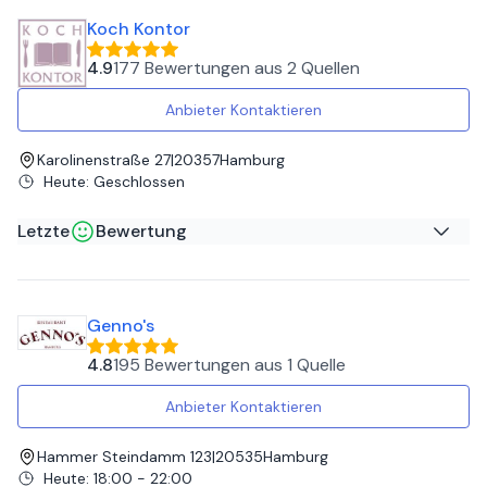
Google
Koch Kontor
Absolut zu empfehlen
4.9
177 Bewertungen
aus
2 Quellen
Anbieter Kontaktieren
Karolinenstraße 27
|
20357
Hamburg
Heute
:
Geschlossen
Letzte
Bewertung
David A
auf
Google
Genno's
Der Kochkurs war ein außergewöhnlich schöner Abend:
zahlreiche kulinarische Highlights, gesellig, unterhaltsam
4.8
195 Bewertungen
aus
1 Quelle
und eine Menge direkt vom Sternekoch gelernt 😊
Anbieter Kontaktieren
Hammer Steindamm 123
|
20535
Hamburg
Heute
:
18:00 - 22:00