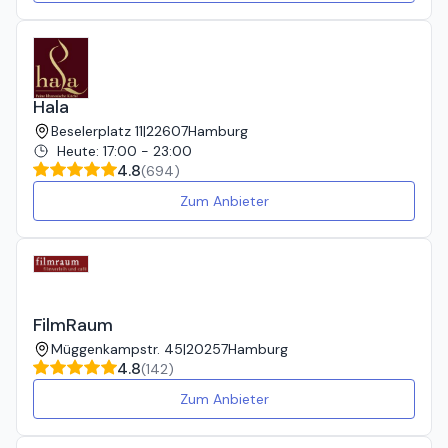
Hala
Beselerplatz 11
|
22607
Hamburg
Heute
:
17:00 - 23:00
4.8
(
694
)
Zum Anbieter
FilmRaum
Müggenkampstr. 45
|
20257
Hamburg
4.8
(
142
)
Zum Anbieter