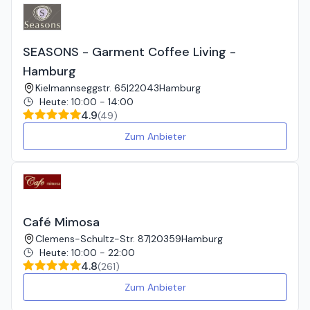
SEASONS - Garment Coffee Living -
Hamburg
Kielmannseggstr. 65
|
22043
Hamburg
Heute
:
10:00 - 14:00
4.9
(
49
)
Zum Anbieter
Café Mimosa
Clemens-Schultz-Str. 87
|
20359
Hamburg
Heute
:
10:00 - 22:00
4.8
(
261
)
Zum Anbieter