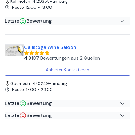
Kohlhöfen 14
|
20355
Hamburg
Heute
:
12:00 - 18:00
Letzte
Bewertung
Anna V
auf
Google
Calistoga Wine Saloon
Super Laden:)
4.9
107 Bewertungen
aus
2 Quellen
Anbieter Kontaktieren
Goernestr. 7
|
20249
Hamburg
Heute
:
17:00 - 23:00
Letzte
Bewertung
Letzte
Bewertung
Bettina K
auf
Google
C. G
auf
Ein perfekter Ort für tollen Wein.