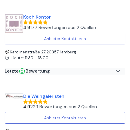
Nasem A
auf
Google
Koch Kontor
Absolut zu empfehlen
4.9
177 Bewertungen
aus
2 Quellen
Anbieter Kontaktieren
Karolinenstraße 27
|
20357
Hamburg
Heute
:
11:30 - 18:00
Letzte
Bewertung
David A
auf
Google
Die Weingaleristen
Der Kochkurs war ein außergewöhnlich schöner Abend:
zahlreiche kulinarische Highlights, gesellig, unterhaltsam
4.9
229 Bewertungen
aus
2 Quellen
und eine Menge direkt vom Sternekoch gelernt 😊
Anbieter Kontaktieren