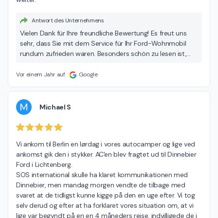
Antwort des Unternehmens
Vielen Dank für Ihre freundliche Bewertung! Es freut uns
sehr, dass Sie mit dem Service für Ihr Ford-Wohnmobil
rundum zufrieden waren. Besonders schön zu lesen ist,
dass Sie den freundlichen Empfang, die transparente
Kommunikation und die fachgerechte Durchführung der
Vor einem Jahr auf
Google
Arbeiten positiv hervorheben – genau das ist unser
Anspruch. Wir danken Ihnen herzlich für Ihr Vertrauen und
Ihre Weiterempfehlung und freuen uns auf Ihren nächsten
M
Michael S
Besuch! Ihr Autohaus Dinnebier-Team
Vi ankom til Berlin en lørdag i vores autocamper og lige ved 
ankomst gik den i stykker. AC'en blev fragtet ud til Dinnebier 
Ford i Lichtenberg.

SOS international skulle ha klaret kommunikationen med 
Dinnebier, men mandag morgen vendte de tilbage med 
svaret at de tidligst kunne kigge på den en uge efter. Vi tog 
selv derud og efter at ha forklaret vores situation om, at vi 
lige var begyndt på en en 4 måneders rejse, indvilligede de i 