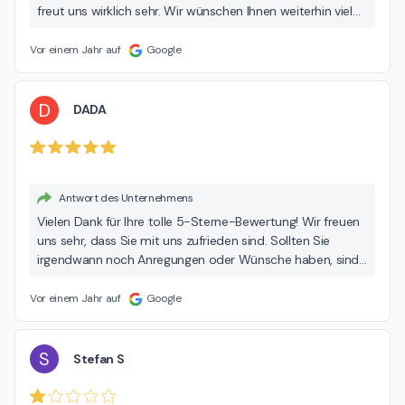
freut uns wirklich sehr. Wir wünschen Ihnen weiterhin viel
Freude und sind jederzeit gern für Sie da! Herzliche Grüße
Ihr Autohaus Dinnebier-Team
Vor einem Jahr auf
Google
D
DADA
Antwort des Unternehmens
Vielen Dank für Ihre tolle 5-Sterne-Bewertung! Wir freuen
uns sehr, dass Sie mit uns zufrieden sind. Sollten Sie
irgendwann noch Anregungen oder Wünsche haben, sind
wir jederzeit gern für Sie da. Bis zum nächsten Besuch –
wir freuen uns auf Sie! Ihr Autohaus Dinnebier-Team
Vor einem Jahr auf
Google
S
Stefan S