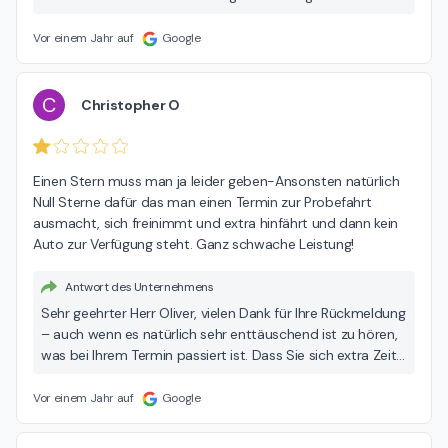
Der persönliche Einsatz unserer Mitarbeitenden und ein
offener, kompetenter Austausch auf Augenhöhe sind uns
Vor einem Jahr auf
Google
besonders wichtig – umso schöner, dass dies bei Ihnen
genau so angekommen ist. Dass sowohl der Empfang als
auch die Fachberatung Ihre Erwartungen erfüllt haben, ist
C
Christopher O
für uns ein großes Lob und eine wertvolle Bestätigung
unserer täglichen Arbeit. Ihre Weiterempfehlung wissen wir
sehr zu schätzen! Wir freuen uns schon jetzt darauf, Sie
Einen Stern muss man ja leider geben-Ansonsten natürlich 
auch künftig bei allen Anliegen rund um Ihr Fahrzeug
Null Sterne dafür das man einen Termin zur Probefahrt 
unterstützen zu dürfen. Mit besten Grüßen Ihr Autohaus
ausmacht, sich freinimmt und extra hinfährt und dann kein 
Dinnebier-Team
Auto zur Verfügung steht. Ganz schwache Leistung!
Antwort des Unternehmens
Sehr geehrter Herr Oliver, vielen Dank für Ihre Rückmeldung
– auch wenn es natürlich sehr enttäuschend ist zu hören,
was bei Ihrem Termin passiert ist. Dass Sie sich extra Zeit
genommen haben, zu uns gekommen sind und dann kein
Fahrzeug zur Verfügung stand, ist absolut ärgerlich – und
Vor einem Jahr auf
Google
dafür möchten wir uns aufrichtig entschuldigen. So etwas
darf nicht vorkommen. Wir nehmen das sehr ernst und