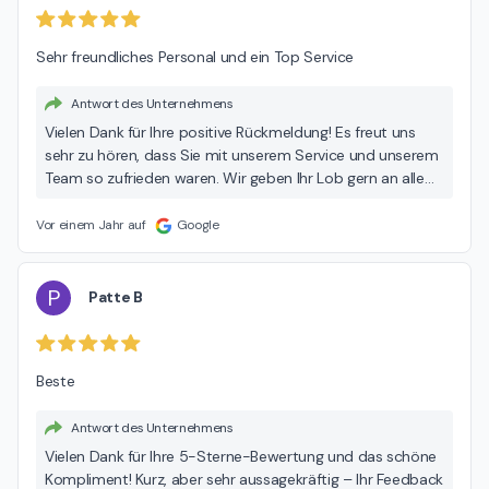
Lösung zu realisieren. Wir möchten betonen, dass wir uns
stets um eine faire und fachlich fundierte Lösung
Sehr freundliches Personal und ein Top Service
bemühen. Es ist uns wichtig, dass alle Schritte
nachvollziehbar sind – auch wenn in diesem Fall keine
Einigung gefunden werden konnte. Wenn Sie noch einmal
Antwort des Unternehmens
das Gespräch suchen möchten, stehen wir Ihnen weiterhin
Vielen Dank für Ihre positive Rückmeldung! Es freut uns
gerne zur Verfügung. Unser Ziel bleibt, Missverständnisse
sehr zu hören, dass Sie mit unserem Service und unserem
auszuräumen und eine für beide Seiten gute Lösung zu
Team so zufrieden waren. Wir geben Ihr Lob gern an alle
finden. Vielen Dank nochmals für Ihr offenes Feedback. Mit
Beteiligten weiter und freuen uns auf Ihren nächsten
freundlichen Grüßen Ihr Autohaus Dinnebier-Team
Besuch! Mit besten Grüßen Ihr Autohaus Dinnebier-Team
Vor einem Jahr auf
Google
P
Patte B
Beste
Antwort des Unternehmens
Vielen Dank für Ihre 5-Sterne-Bewertung und das schöne
Kompliment! Kurz, aber sehr aussagekräftig – Ihr Feedback