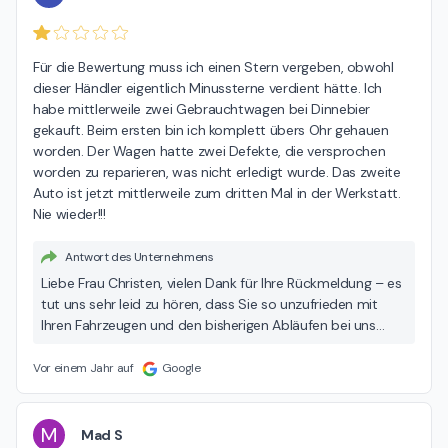
Für die Bewertung muss ich einen Stern vergeben, obwohl 
dieser Händler eigentlich Minussterne verdient hätte. Ich 
habe mittlerweile zwei Gebrauchtwagen bei Dinnebier 
gekauft. Beim ersten bin ich komplett übers Ohr gehauen 
worden. Der Wagen hatte zwei Defekte, die versprochen 
worden zu reparieren, was nicht erledigt wurde. Das zweite 
Auto ist jetzt mittlerweile zum dritten Mal in der Werkstatt. 
Nie wieder!!!
Antwort des Unternehmens
Liebe Frau Christen, vielen Dank für Ihre Rückmeldung – es
tut uns sehr leid zu hören, dass Sie so unzufrieden mit
Ihren Fahrzeugen und den bisherigen Abläufen bei uns
sind. Wir möchten Ihre Kritik sehr ernst nehmen und
prüfen den geschilderten Fall bereits intern. Bitte melden
Vor einem Jahr auf
Google
Sie sich gern direkt unter marketing@dinnebiergruppe.de,
damit wir eine individuelle Klärung in die Wege leiten
können. Freundliche Grüße Ihr Team vom Dinnebier Ford-
M
Mad S