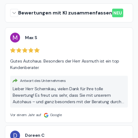
Bewertungen mit KI zusammenfassen
NEU
M
Max S
Gutes Autohaus. Besonders der Herr Assmuth ist ein top 
Kundenberater.
Antwort des Unternehmens
Lieber Herr Schernikau, vielen Dank für Ihre tolle
Bewertung! Es freut uns sehr, dass Sie mit unserem
Autohaus – und ganz besonders mit der Beratung durch
Herrn Assmuth – so zufrieden waren. Ihr Lob geben wir
natürlich sehr gern weiter. Wir freuen uns auf Ihren
Vor einem Jahr auf
Google
nächsten Besuch und wünschen Ihnen bis dahin allzeit
gute Fahrt! Ihr Team vom Autohaus Dinnebier Ford-Store
– Berlin Siegfriedstraße
D
Doreen C