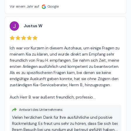
entschuldigen. Uns liegt viel daran, dass Sie mit unserem
Vor einem Jahr auf
Google
Service zufrieden sind. Deshalb würden wir uns sehr
freuen, wenn Sie sich noch einmal bei uns melden – am
besten direkt per E-Mail an
J
Justus W
dmitrij.gross@dinnebiergruppe.de . Gemeinsam finden wir
sicher eine Lösung, mit der Sie zufrieden sind. Wir hoffen,
Sie geben uns die Chance, Sie bei einem nächsten Besuch
Ich war vor Kurzem in diesem Autohaus, um einige Fragen zu 
von unserem Service zu überzeugen. Beste Grüße Ihr
meinem Kia zu klären, und wurde direkt am Empfang sehr 
Autohaus Dinnebier-Team
freundlich von Frau H. empfangen. Sie nahm sich Zeit, meine 
ersten Anliegen ausführlich und kompetent zu beantworten. 
Als es zu spezifischeren Fragen kam, bei denen sie keine 
endgültige Auskunft geben konnte, hat sie ohne Zögern den 
zuständigen Kia-Serviceberater, Herrn B., hinzugezogen.

Auch Herr B. war äußerst freundlich, professio
…
Antwort des Unternehmens
Vielen herzlichen Dank für Ihre ausführliche und positive
Rückmeldung. Es freut uns sehr zu hören, dass Sie sich bei
Ihrem Besuch bei uns rundum gut betreut gefühlt haben.