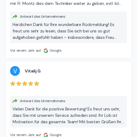
mir Fr. Moritz dies dem Techniker weiter zu geben, evtl. kö
…
Antwort des Unternehmens
Herzlichen Dank für Ihre wunderbare Rückmeldung! Es
freut uns sehr zu lesen, dass Sie sich bei uns so gut
aufgehoben gefühlt haben – insbesondere, dass Frau
Moritz und das gesamte Team spontan, lösungsorientiert
und zuverlässig für Sie da sein konnten. Dass Ihre
Vor einem Jahr auf
Google
Urlaubsreise wie geplant starten konnte, ist auch für uns
eine schöne Bestätigung unserer Arbeit. Ihr Lob geben wir
mit großer Freude intern weiter – so ein Feedback
V
Vitalij G
motiviert uns sehr! Wir wünschen Ihnen weiterhin allzeit
gute Fahrt und eine erholsame Reise – und freuen uns, Sie
bei Gelegenheit wieder bei uns begrüßen zu dürfen. Ihr
Autohaus Dinnebier-Team
Antwort des Unternehmens
Vielen Dank für die positive Bewertung! Es freut uns sehr,
dass Sie mit unserem Service zufrieden sind. Ihr Lob ist
Motivation für das gesamte Team! Mit besten Grüßen Ihr
Autohaus Dinnebier-Team
Vor einem Jahr auf
Google