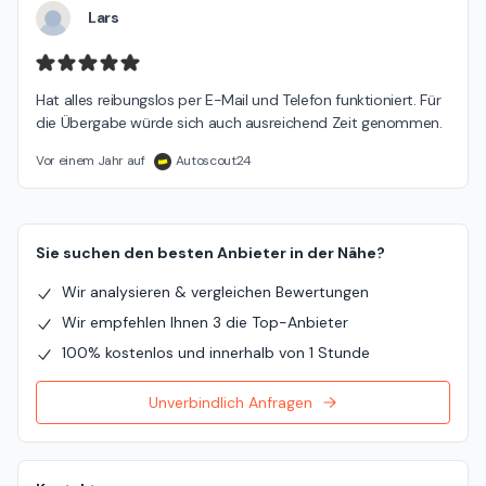
möchten gern klären, wie es dazu kommen konnte. Wenn
Lars
Sie möchten, melden Sie sich bitte direkt bei uns unter
dmitrij.gross@dinnebiergruppe.de damit wir das im Detail
aufarbeiten und eine passende Lösung finden können. Ihre
Hat alles reibungslos per E-Mail und Telefon funktioniert. Für 
Rückmeldung wird uns helfen, solche Situationen in
die Übergabe würde sich auch ausreichend Zeit genommen.
Zukunft zu vermeiden – auch wenn wir uns natürlich
gewünscht hätten, dass es gar keinen Anlass dazu
Vor einem Jahr auf
Autoscout24
gegeben hätte. Mit besten Grüßen Ihr Autohaus
Dinnebier-Team
Sie suchen den besten Anbieter in der Nähe?
Wir analysieren & vergleichen Bewertungen
Wir empfehlen Ihnen 3 die Top-Anbieter
100% kostenlos und innerhalb von 1 Stunde
Unverbindlich Anfragen