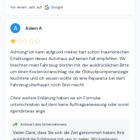
vollständig zu überzeugen. Ihr Feedback ist uns wichtig, da
wir unseren Service kontinuierlich weiterentwickeln
Vor einem Jahr auf
Google
möchten. Gerne können Sie uns dazu auch direkt
kontaktieren. Ihr Autohaus Dinnebier-Team
A
Adam A
Achtung! Ich kann aufgrund meiner fast schon traumatischen 
Erfahrungen dieses Autohaus auf keinen Fall empfehlen. Wir 
brachten mein Fahrzeug dorthin mit der ausdrücklichen Bitte 
um einen Kostenvoranschlag, da die Öldruckpumpenanzeige  
leuchtete und ich wissen wollte ob eine Reparatur bei dem 
Fahrzeug überhaupt noch Sinn macht.

Ohne weitere Erklärung haben wir ein Formular 
unterschrieben auf dem keine Auftragsanweisung oder sonst 
irgendetwas ange
…
Antwort des Unternehmens
Vielen Dank, dass Sie sich die Zeit genommen haben, Ihre
ausführliche Erfahrung mit uns zu teilen. Wir bedauern