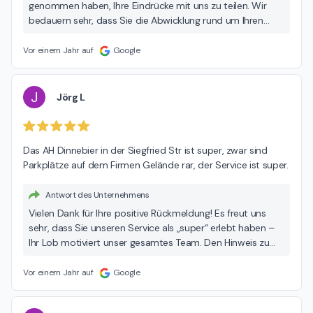
genommen haben, Ihre Eindrücke mit uns zu teilen. Wir
bedauern sehr, dass Sie die Abwicklung rund um Ihren
Fahrzeugkauf bei uns als belastend empfunden haben.
Dass es im Ablauf zu mehreren Unstimmigkeiten
Vor einem Jahr auf
Google
gekommen ist, entspricht keinesfalls unserem Anspruch
an einen zuverlässigen und kundenorientierten Service. Die
Zufriedenheit unserer Kundinnen und Kunden hat für uns
J
Jörg L
höchste Priorität – deshalb nehmen wir Ihre Kritik sehr
ernst und möchten den gesamten Vorgang gern
gemeinsam mit Ihnen aufarbeiten. Es ist uns wichtig, Ihre
Das AH Dinnebier in der Siegfried Str ist super, zwar sind 
Sichtweise besser zu verstehen, Missverständnisse zu
Parkplätze auf dem Firmen Gelände rar, der Service ist super.
klären und Wege zu finden, wie wir Ihr Vertrauen
zurückgewinnen können. Bitte melden Sie sich gern direkt
Antwort des Unternehmens
bei uns für ein persönliches Gespräch – wir nehmen uns
Zeit für Ihr Anliegen und stehen Ihnen gerne zur Verfügung:
Vielen Dank für Ihre positive Rückmeldung! Es freut uns
📧 dmitrij.gross@dinnebiergruppe.de Mit freundlichen
sehr, dass Sie unseren Service als „super“ erlebt haben –
Grüßen Ihr Team vom Autohaus Dinnebier
Ihr Lob motiviert unser gesamtes Team. Den Hinweis zu
den Parkplatzmöglichkeiten nehmen wir gern auf – wir
wissen, dass die Situation vor Ort manchmal
Vor einem Jahr auf
Google
herausfordernd ist, und sind stets bemüht, für unsere
Kundinnen und Kunden das bestmögliche Umfeld zu