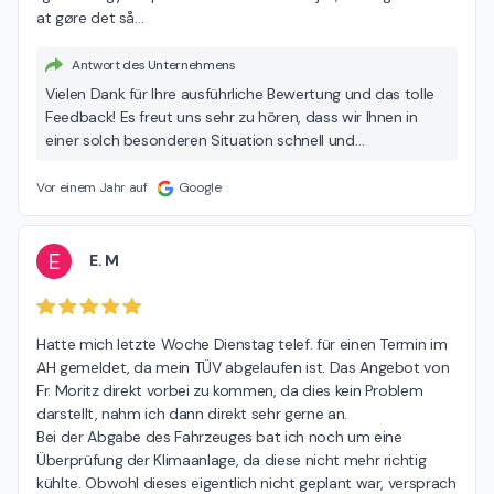
at gøre det så
…
Antwort des Unternehmens
Vielen Dank für Ihre ausführliche Bewertung und das tolle
Feedback! Es freut uns sehr zu hören, dass wir Ihnen in
einer solch besonderen Situation schnell und
unkompliziert weiterhelfen konnten. Gerade auf Reisen ist
es wichtig, sich auf zuverlässigen Service verlassen zu
Vor einem Jahr auf
Google
können – umso mehr freut es uns, dass Sie mit unserem
Team zufrieden waren und Ihre Reise wie geplant
fortsetzen konnten. Wir wünschen Ihnen weiterhin eine
E
E. M
gute Fahrt und viele schöne Erlebnisse auf Ihrer Tour! Ihr
Autohaus Dinnebier-Team
Hatte mich letzte Woche Dienstag telef. für einen Termin im 
AH gemeldet, da mein TÜV abgelaufen ist. Das Angebot von 
Fr. Moritz direkt vorbei zu kommen, da dies kein Problem 
darstellt, nahm ich dann direkt sehr gerne an.

Bei der Abgabe des Fahrzeuges bat ich noch um eine 
Überprüfung der Klimaanlage, da diese nicht mehr richtig 
kühlte. Obwohl dieses eigentlich nicht geplant war, versprach 