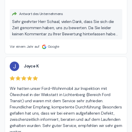
Antwort des Unternehmens
Sehr geehrter Herr Schaal, vielen Dank, dass Sie sich die
Zeit genommen haben, uns zu bewerten. Da Sie leider
keinen Kommentar zu Ihrer Bewertung hinterlassen haben,
wissen wir nicht, was genau zu Ihrer Unzufriedenheit
geführt hat. Wir möchten Sie jedoch herzlich dazu
Vor einem Jahr auf
Google
einladen, mit uns in Kontakt zu treten, damit wir mehr
über Ihre Erfahrung erfahren und mögliche
Missverständnisse klären können. Gerne können Sie sich
J
Joyce K
jederzeit per E-Mail an uns wenden:
dmitrij.gross@dinnebiergruppe.de Ihr Feedback ist uns
sehr wichtig, denn es hilft uns dabei, unseren Service
Wir hatten unser Ford-Wohnmobil zur Inspektion mit 
kontinuierlich zu verbessern. Wir würden uns freuen, wenn
Ölwechsel in der Wekstatt in Lichtenberg (Bereich Ford 
Sie uns die Gelegenheit geben, persönlich mit Ihnen zu
Transit) und waren mit dem Service sehr zufrieden. 
sprechen. Mit freundlichen Grüßen Ihr Team vom
Freundlicher Empfang, kompetente Durchführung. Besonders 
Autohaus Dinnebier
gefallen hat uns, dass wir bei einem aufgefallenen Defekt, 
zwischenzeitlich informiert, beraten und auf dem Laufenden 
gehalten wurden. Sehr guter Service, empfehlen wir sehr gern 
weiter.