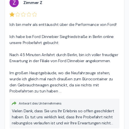
schaffen. Mit besten Grüßen Ihr Autohaus Dinnebier-
Z
Zimmer Z
Team
Ich bin mehr als enttäuscht über die Performance von Ford!

Ich habe bei Ford Dinnebier Siegfriedstraße in Berlin online 
unsere Probefahrt gebucht:

Nach 45 Minuten Anfahrt durch Berlin, bin ich voller freudiger 
Erwartung in der Filiale von Ford Dinnebier angekommen.

Im großen Hauptgebäude, wo die Neufahrzeuge stehen, 
wurde ich gleich mal nach draußen zum Bürocontainer zu 
den Gebrauchtwagen geschickt, da sie nichts mit 
Probefahrten zu tun haben 
…
Antwort des Unternehmens
Vielen Dank, dass Sie uns Ihr Erlebnis so offen geschildert
haben. Es tut uns wirklich leid, dass Ihre Probefahrt nicht
reibungslos verlaufen ist und wir Ihre Erwartungen nicht
erfüllen konnten. Dafür möchten wir uns ehrlich bei Ihnen