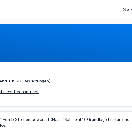
Sie 
on
5 (
basierend auf
146 Bewertungen
)
rend auf
146 Bewertungen
)
fil nicht beansprucht
71 von 5 Sternen bewertet (Note “Sehr Gut”). Grundlage hierfür sind
fos