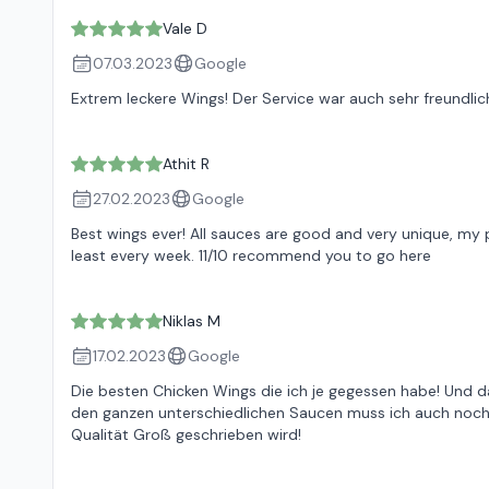
Vale D
07.03.2023
Google
Extrem leckere Wings! Der Service war auch sehr freundlic
Athit R
27.02.2023
Google
Best wings ever! All sauces are good and very unique, my p
least every week. 11/10 recommend you to go here
Niklas M
17.02.2023
Google
Die besten Chicken Wings die ich je gegessen habe! Und d
den ganzen unterschiedlichen Saucen muss ich auch noch
Qualität Groß geschrieben wird!