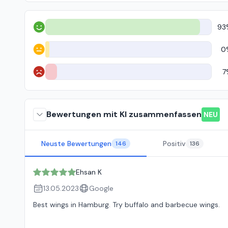
93
Positiv
0
Neutral
7
Negativ
Bewertungen mit KI zusammenfassen
NEU
Neuste Bewertungen
Positiv
146
136
Ehsan K
13.05.2023
Google
Best wings in Hamburg. Try buffalo and barbecue wings.