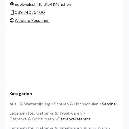
Edelweißstr. 15
|
81541
München
089 74035400
Website Besuchen
Standort auf der Karte
Kategorien
Aus- & Weiterbildung
>
Schulen & Hochschulen
>
Seminar
Lebensmittel, Getränke & Tabakwaren
>
Getränke & Spirituosen
>
Getränkelieferant
Lebensmittel, Getränke & Tabakwaren
>
Bier & Wein
>