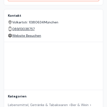
Kontakt
Volkartstr. 10
|
80634
München
089/13038757
Website Besuchen
Standort auf der Karte
Kategorien
Lebensmittel, Getränke & Tabakwaren
>
Bier & Wein
>