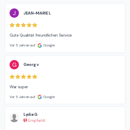
J
JEAN-MARIE L
Gute Qualität freundlichen Service
Vor 5 Jahren auf
Google
G
Georg v
War super
Vor 5 Jahren auf
Google
Lydia G
Empfiehlt