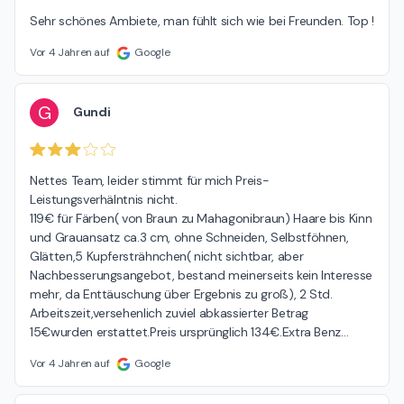
Sehr schönes Ambiete, man fühlt sich wie bei Freunden. Top !
Vor 4 Jahren auf
Google
G
Gundi
Nettes Team, leider stimmt für mich Preis-
Leistungsverhälntnis nicht.

119€ für Färben( von Braun zu Mahagonibraun) Haare bis Kinn 
und Grauansatz ca.3 cm, ohne Schneiden, Selbstföhnen, 
Glätten,5 Kupfersträhnchen( nicht sichtbar, aber 
Nachbesserungsangebot, bestand meinerseits kein Interesse 
mehr, da Enttäuschung über Ergebnis zu groß), 2 Std. 
Arbeitszeit,versehenlich zuviel abkassierter Betrag 
15€wurden erstattet.Preis ursprünglich 134€.Extra Benz
…
Vor 4 Jahren auf
Google