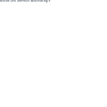
wurde uns ziemlich abschätzig k