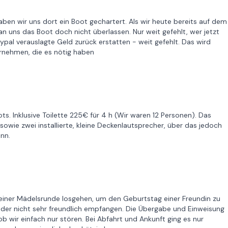
aben wir uns dort ein Boot gechartert. Als wir heute bereits auf dem
n uns das Boot doch nicht überlassen. Nur weit gefehlt, wer jetzt
pal verauslagte Geld zurück erstatten - weit gefehlt. Das wird
ernehmen, die es nötig haben
s. Inklusive Toilette 225€ für 4 h (Wir waren 12 Personen). Das
wie zwei installierte, kleine Deckenlautsprecher, über das jedoch
ann.
 einer Mädelsrunde losgehen, um den Geburtstag einer Freundin zu
eider nicht sehr freundlich empfangen. Die Übergabe und Einweisung
ob wir einfach nur stören. Bei Abfahrt und Ankunft ging es nur