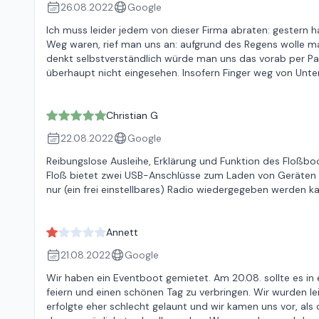
26.08.2022
Google
Ich muss leider jedem von dieser Firma abraten: gestern h
Weg waren, rief man uns an: aufgrund des Regens wolle ma
denkt selbstverständlich würde man uns das vorab per Pay
überhaupt nicht eingesehen. Insofern Finger weg von Unt
Christian G
22.08.2022
Google
Reibungslose Ausleihe, Erklärung und Funktion des Floßboot
Floß bietet zwei USB-Anschlüsse zum Laden von Geräten so
nur (ein frei einstellbares) Radio wiedergegeben werden k
Annett
21.08.2022
Google
Wir haben ein Eventboot gemietet. Am 20.08. sollte es in
feiern und einen schönen Tag zu verbringen. Wir wurden l
erfolgte eher schlecht gelaunt und wir kamen uns vor, als 