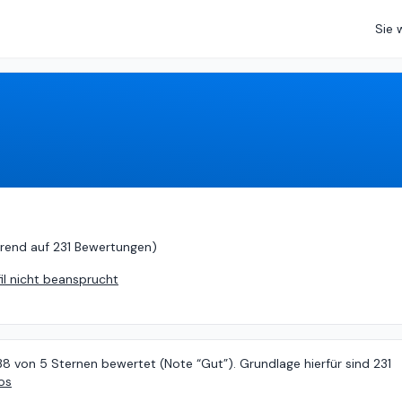
Sie 
von
5 (
basierend auf
231 Bewertungen
)
rend auf
231 Bewertungen
)
fil nicht beansprucht
38 von 5 Sternen bewertet (Note “Gut”). Grundlage hierfür sind 231
os