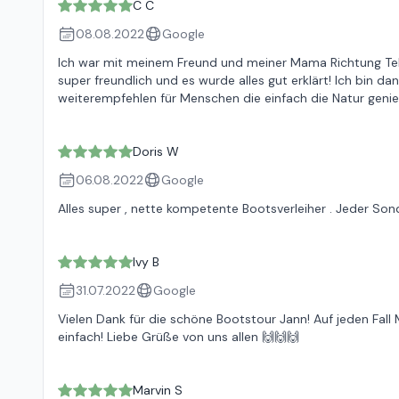
C C
08.08.2022
Google
Ich war mit meinem Freund und meiner Mama Richtung Tel
super freundlich und es wurde alles gut erklärt! Ich bin d
weiterempfehlen für Menschen die einfach die Natur gen
Doris W
06.08.2022
Google
Alles super , nette kompetente Bootsverleiher . Jeder So
Ivy B
31.07.2022
Google
Vielen Dank für die schöne Bootstour Jann! Auf jeden Fall 
einfach! Liebe Grüße von uns allen 🙌🙌🙌
Marvin S