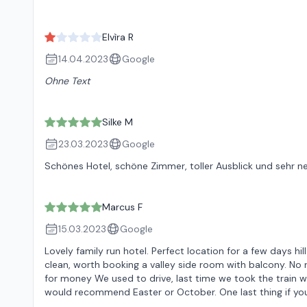
Elvìra R
14.04.2023
Google
Ohne Text
Silke M
23.03.2023
Google
Schönes Hotel, schöne Zimmer, toller Ausblick und sehr ne
Marcus F
15.03.2023
Google
Lovely family run hotel. Perfect location for a few days h
clean, worth booking a valley side room with balcony. No ro
for money We used to drive, last time we took the train wh
would recommend Easter or October. One last thing if you