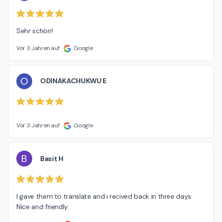
Sehr schön!
Vor 3 Jahren auf
Google
O
ODINAKACHUKWU E
Vor 3 Jahren auf
Google
B
Basit H
I gave them to translate and i recived back in three days.

Nice and friendly.