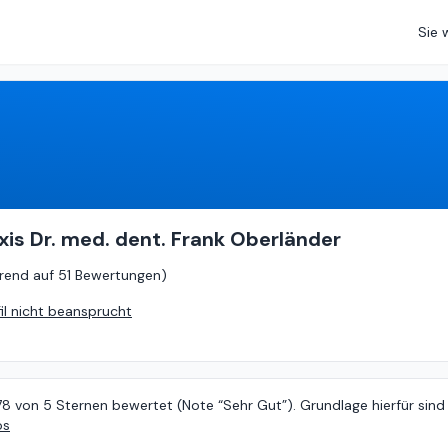
Sie 
4.78
von
5 (
basierend auf
51 Bewertungen
)
xis Dr. med. dent. Frank Oberländer
rend auf
51 Bewertungen
)
fil nicht beansprucht
78 von 5 Sternen bewertet (Note “Sehr Gut”). Grundlage hierfür sind
os