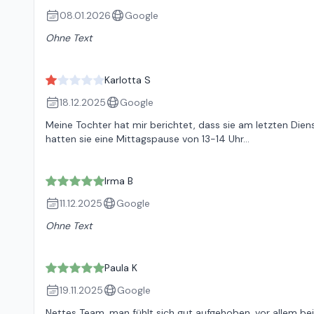
08.01.2026
Google
Ohne Text
Karlotta S
18.12.2025
Google
Meine Tochter hat mir berichtet, dass sie am letzten Dien
hatten sie eine Mittagspause von 13-14 Uhr…
Irma B
11.12.2025
Google
Ohne Text
Paula K
19.11.2025
Google
Nettes Team, man fühlt sich gut aufgehoben, vor allem bei