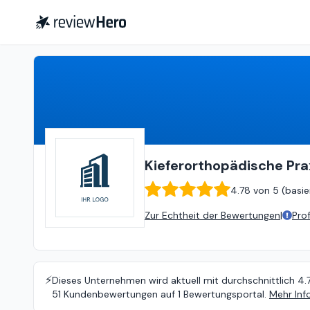
Kieferorthopädische Praxis Dr. med. dent. Frank Oberländer
Kieferorthopädische Pra
4.78
von
5 (
basie
Zur Echtheit der Bewertungen
|
Pro
⚡️
Dieses Unternehmen wird aktuell mit durchschnittlich 4.
51 Kundenbewertungen auf 1 Bewertungsportal.
Mehr Inf