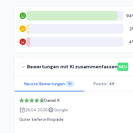
94
Positiv
2
Neutral
4
Negativ
Bewertungen mit KI zusammenfassen
NEU
Neuste Bewertungen
Positiv
51
49
Daniel R
26.04.2026
Google
Guter kieferorthopäde