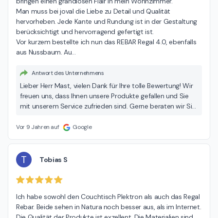
bringen einen grandiosen Flair in mein Wohnzimmer.

Man muss bei joval die Liebe zu Detail und Qualität 
hervorheben. Jede Kante und Rundung ist in der Gestaltung 
berücksichtigt und hervorragend gefertigt ist.

Vor kurzem bestellte ich nun das REBAR Regal 4.0, ebenfalls 
aus Nussbaum. Au
…
Antwort des Unternehmens
Lieber Herr Mast, vielen Dank für Ihre tolle Bewertung! Wir
freuen uns, dass Ihnen unsere Produkte gefallen und Sie
mit unserem Service zufrieden sind. Gerne beraten wir Sie
zu weiteren Produkten unserer Kollektion. Herzliche Grüße
aus München, Ihr joval-Team
Vor 9 Jahren auf
Google
T
Tobias S
Ich habe sowohl den Couchtisch Plektron als auch das Regal 
Rebar. Beide sehen in Natura noch besser aus, als im Internet. 
Die Qualität der Produkte ist exzellent. Die Materialien sind 