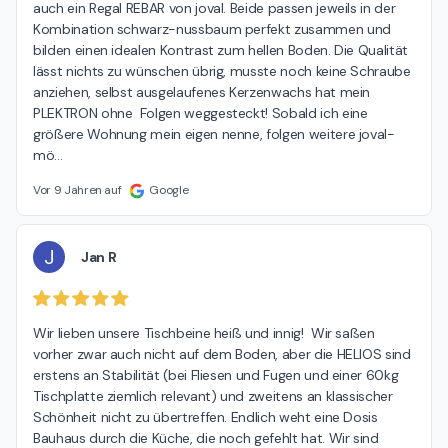
auch ein Regal REBAR von joval. Beide passen jeweils in der 
Kombination schwarz-nussbaum perfekt zusammen und 
bilden einen idealen Kontrast zum hellen Boden. Die Qualität 
lässt nichts zu wünschen übrig, musste noch keine Schraube 
anziehen, selbst ausgelaufenes Kerzenwachs hat mein 
PLEKTRON ohne  Folgen weggesteckt! Sobald ich eine 
größere Wohnung mein eigen nenne, folgen weitere joval-
mö
…
Vor 9 Jahren auf
Google
J
Jan R
Wir lieben unsere Tischbeine heiß und innig!  Wir saßen 
vorher zwar auch nicht auf dem Boden, aber die HELIOS sind 
erstens an Stabilität (bei Fliesen und Fugen und einer 60kg 
Tischplatte ziemlich relevant) und zweitens an klassischer 
Schönheit nicht zu übertreffen. Endlich weht eine Dosis 
Bauhaus durch die Küche, die noch gefehlt hat. Wir sind 