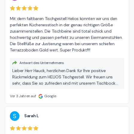
Mit dem faltbaren Tischgestell Helios konnten wir uns den 
perfekten Küchenesstisch in der genau richtigen Größe 
zusammenstellen. Die Tischbeine sind total schick und 
hochwertig und passen perfekt zu unseren Eiermannstühlen. 
Die Stellfüße zur Justierung waren bei unserem schiefen 
Terrazzoboden Gold wert. Super Produkt!!!!
Antwort des Unternehmens
Lieber Herr Hauck, herzlichen Dank für Ihre positive
Rückmeldung zum HELIOS Tischgestell. Wir freuen uns
sehr, dass Sie so zufrieden sind mit unserem Tischbock
und die Funktionalität zu schätzen wissen. Wir wünschen
Ihnen viel und lange Freude mit Ihrem HELIOS. Ihr joval-
Vor 3 Jahren auf
Google
Team aus Seefeld
S
Sarah L