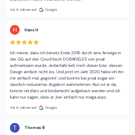
Vor 6 Jahren auf
Google
H
Hans H
Ich meine, dass ich bereits Ende 2018 durch eine Anzeige in 
der GQ auf den Couchtisch DOSNIVELES von joval 
aufmerksam wurde. Jedenfalls ließ mich dieser bzw. dessen 
Design einfach nicht los. Und jetzt im Jahr 2020 habe ich ihn 
mir einfach mal ,gegönnt‘ und konnte bei joval sogar ein 
deutlich reduziertes Angebot wahrnehmen. Nun ist er da, 
konnte ratzfatz und kinderleicht aufgebaut werden und ich 
kann nur sagen, dass er ‚live’ einfach nur mega auss
…
Vor 6 Jahren auf
Google
T
Thomas B