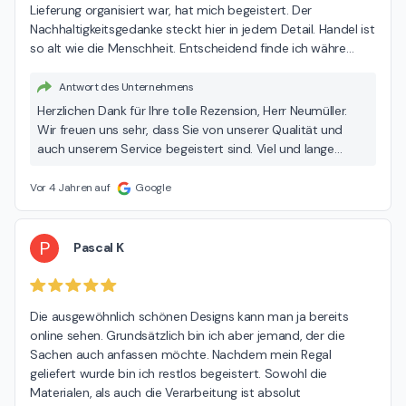
Lieferung organisiert war, hat mich begeistert. Der 
Nachhaltigkeitsgedanke steckt hier in jedem Detail. Handel ist 
so alt wie die Menschheit. Entscheidend finde ich währe
…
Antwort des Unternehmens
Herzlichen Dank für Ihre tolle Rezension, Herr Neumüller.
Wir freuen uns sehr, dass Sie von unserer Qualität und
auch unserem Service begeistert sind. Viel und lange
Freude wünschen wir Ihnen mit Ihrem SOMOS. Herzliche
Grüße Ihr joval-Team aus München
Vor 4 Jahren auf
Google
P
Pascal K
Die ausgewöhnlich schönen Designs kann man ja bereits 
online sehen. Grundsätzlich bin ich aber jemand, der die 
Sachen auch anfassen möchte. Nachdem mein Regal 
geliefert wurde bin ich restlos begeistert. Sowohl die 
Materialen, als auch die Verarbeitung ist absolut 