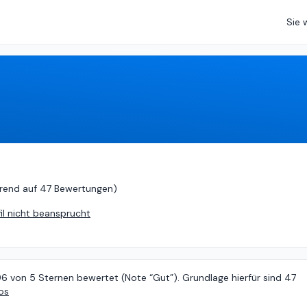
Sie 
von
5 (
basierend auf
47 Bewertungen
)
rend auf
47 Bewertungen
)
fil nicht beansprucht
96 von 5 Sternen bewertet (Note “Gut”). Grundlage hierfür sind 47
os