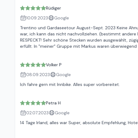
Rüdiger
10.09.2023
Google
Trentino und Gardaseetour August-Sept. 2023 Keine Ahnu
war, ich kann das nicht nachvollziehen. (bestimmt andere F
RESPECKT! Sehr schöne Stecken wurden ausgewählt, zügig
erfüllt. In "meiner" Gruppe mit Markus waren überwiegend
Volker P
08.09.2023
Google
Ich fahre gern mit Innbike. Alles super vorbereitet.
Petra H
02.07.2023
Google
14 Tage Irland, alles war Super, absolute Empfehlung, Hot