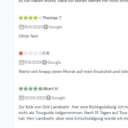
zu tun haben wollte, habe ich seinen Namen mir nicht rich
Thomas T
16.10.2023
Google
Ohne Text
O B
11.10.2023
Google
Warte seit knapp einen Monat auf mein Ersatzteil und telefo
Albert H
20.09.2023
Google
Zur Kitik von Dirk Landwehr : hier eine Richtigstellung. Ic
nicht als Tourguide teilgenommen. Nach 15 Tagen auf Tour 
hat. Herr Landwehr, über eine Entschuldigung würde ich mi