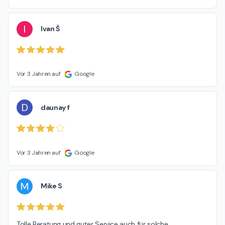
I
Ivan Š
Vor 3 Jahren auf
Google
D
daunay f
Vor 3 Jahren auf
Google
M
Mike S
Tolle Beratung und guter Service auch für solche 