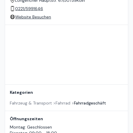
Longericher Hauptstr. 67
|
50739
Köln
0221/5991646
Website Besuchen
Standort auf der Karte
Kategorien
Fahrzeug & Transport
>
Fahrrad
>
Fahrradgeschäft
Öffnungszeiten
Montag
:
Geschlossen