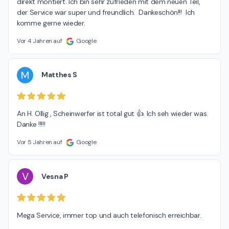
direkt montiert. Ich bin sehr zufrieden mit dem neuen Teil, 
der Service war super und freundlich.  Dankeschön!!!  Ich 
komme gerne wieder.
Vor 4 Jahren auf
Google
M
Matthes S
An H. Ollig , Scheinwerfer ist total gut 👍. Ich seh wieder was. 
Danke !!!!!
Vor 5 Jahren auf
Google
V
Vesna P
Mega Service, immer top und auch telefonisch erreichbar.