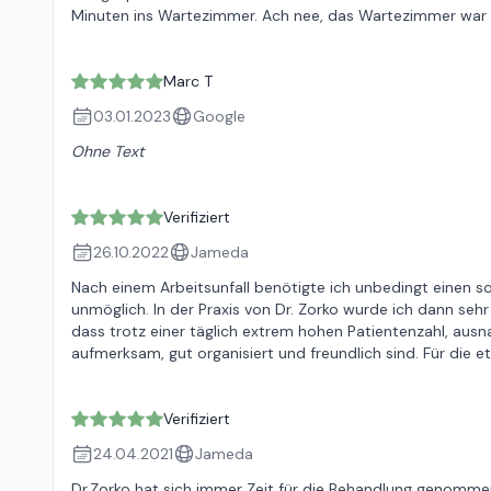
Minuten ins Wartezimmer. Ach nee, das Wartezimmer war mit
Marc T
03.01.2023
Google
Ohne Text
Verifiziert
26.10.2022
Jameda
Nach einem Arbeitsunfall benötigte ich unbedingt einen s
unmöglich. In der Praxis von Dr. Zorko wurde ich dann s
dass trotz einer täglich extrem hohen Patientenzahl, aus
aufmerksam, gut organisiert und freundlich sind. Für die
Verifiziert
24.04.2021
Jameda
Dr.Zorko hat sich immer Zeit für die Behandlung genommen