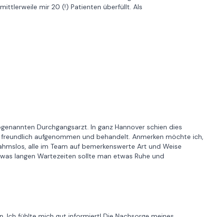
tlerweile mir 20 (!) Patienten überfüllt. Als
ogenannten Durchgangsarzt. In ganz Hannover schien dies
ehr freundlich aufgenommen und behandelt. Anmerken möchte ich,
nahmslos, alle im Team auf bemerkenswerte Art und Weise
 etwas langen Wartezeiten sollte man etwas Ruhe und
. Ich fühlte mich gut informiert! Die Nachsorge meines