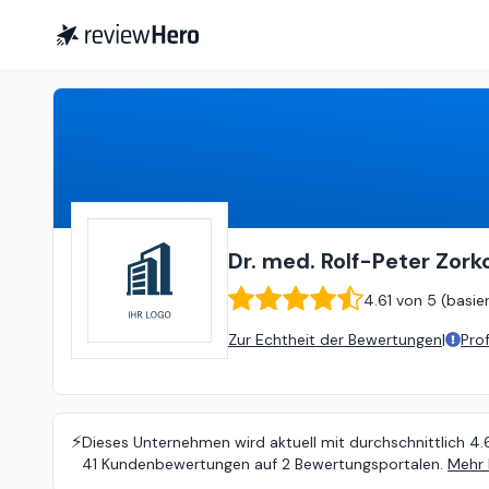
Dr. med. Rolf-Peter Zorko - Chirurgische + Orthopädische Gemeinschaftspraxis
Dr. med. Rolf-Peter Zor
4.61
von
5 (
basie
Zur Echtheit der Bewertungen
|
Pro
⚡️
Dieses Unternehmen wird aktuell mit durchschnittlich 4.
41 Kundenbewertungen auf 2 Bewertungsportalen.
Mehr 