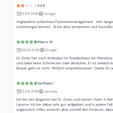
Ed K
12.09.2018
Google
Unglaublich schlechtes Patientenmanagement . sehr lang
unterbringen können . Ärzte aber kompetent und freundli
Marco W
28.05.2018
Google
Dr Zorko hat mich Ambulant im Krankenhaus am Meniskus o
und habe keine Schmerzen oder ähnliches. Er ist wirklich k
Besser geht es nicht. Wirklich empfehlenswert. Danke für a
Verifiziert
12.04.2018
Jameda
Ich bin seit längerem bei Dr. Zorko und seinem Team in B
Lipome. Ich bin dabei sehr gut aufgeklärt und in jedem Fa
ungewohnt offen, erweckt aber schnell den Eindruck, dass