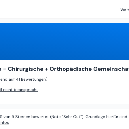
Sie 
4.61
von
5 (
basierend auf
41 Bewertungen
)
ko - Chirurgische + Orthopädische Gemeinscha
rend auf
41 Bewertungen
)
fil nicht beansprucht
61 von 5 Sternen bewertet (Note “Sehr Gut”). Grundlage hierfür sind
Infos