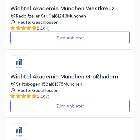
Wichtel Akademie München Westkreuz
Radolfzeller Str. 11a
|
81243
München
Heute
:
Geschlossen
5.0
(
3
)
Zum Anbieter
Wichtel Akademie München Großhadern
Stiftsbogen 158a
|
81375
München
Heute
:
Geschlossen
5.0
(
7
)
Zum Anbieter