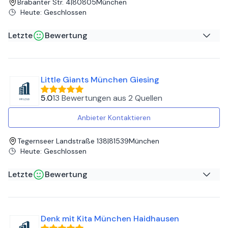
Brabanter Str. 4
|
80805
München
Heute
:
Geschlossen
Letzte
Bewertung
Amelie S
auf
Google
Little Giants München Giesing
Größte Empfehlung - wir sind so happy dort! Vielen Dank
an das herzliche Personal, die täglich großartiges leisten!
5.0
13 Bewertungen
aus
2 Quellen
Anbieter Kontaktieren
Tegernseer Landstraße 138
|
81539
München
Heute
:
Geschlossen
Letzte
Bewertung
Thomas M
auf
Google
Denk mit Kita München Haidhausen
Mia figlia Karolina va qui al Kita, tutto il team é stupendo,