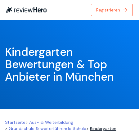
Registrieren
Kindergarten 
Bewertungen & Top 
Anbieter in München
Startseite
>
Aus- & Weiterbildung
>
Grundschule & weiterführende Schule
>
Kindergarten