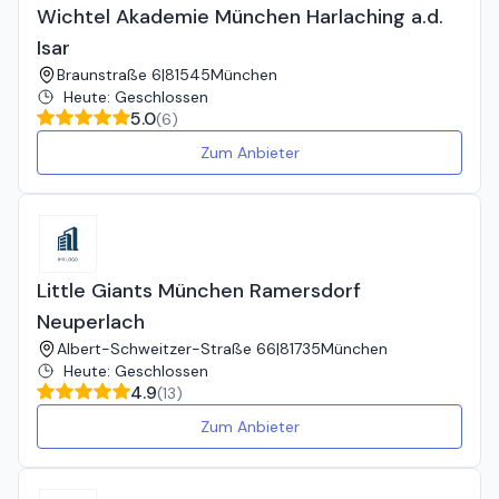
Wichtel Akademie München Harlaching a.d.
Isar
Braunstraße 6
|
81545
München
Heute
:
Geschlossen
5.0
(
6
)
Zum Anbieter
Little Giants München Ramersdorf
Neuperlach
Albert-Schweitzer-Straße 66
|
81735
München
Heute
:
Geschlossen
4.9
(
13
)
Zum Anbieter