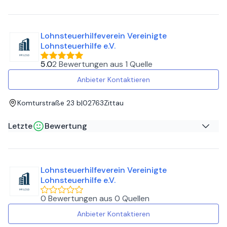
MAREK C
auf
Google
Lohnsteuerhilfeverein Vereinigte
Pomocna i uczciwa pomoc w rozliczeniu podatku blisko
Lohnsteuerhilfe e.V.
granicy.
5.0
2 Bewertungen
aus
1 Quelle
Anbieter Kontaktieren
Komturstraße 23 b
|
02763
Zittau
Letzte
Bewertung
Thomas B
auf
Google
Lohnsteuerhilfeverein Vereinigte
Eine sehr nette Frau die ihre Arbeit auch schnell erledigt.
Lohnsteuerhilfe e.V.
Super weiter zu empfehlen !!!
0 Bewertungen
aus
0 Quellen
Anbieter Kontaktieren