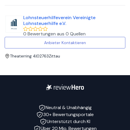
Lohnsteuerhilfeverein Vereinigte
Lohnsteuerhilfe e.V.
0 Bewertungen
aus
0 Quellen
Anbieter Kontaktieren
Theaterring 4
|
02763
Zittau
Neutral & Unabhängig
30+ Bewertungsportale
Unterstützt durch KI
Über 20 Mio. Bewertungen