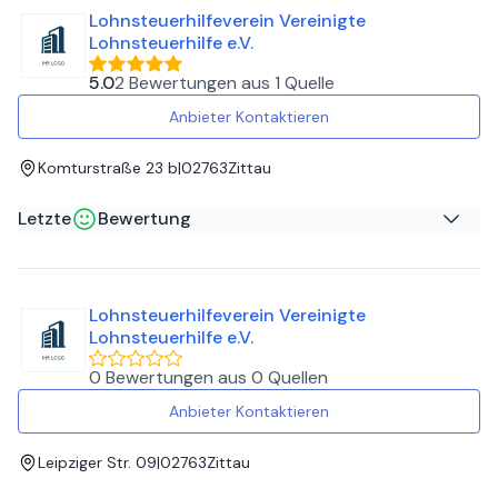
Lohnsteuerhilfeverein Vereinigte
Pomocna i uczciwa pomoc w rozliczeniu podatku blisko
Lohnsteuerhilfe e.V.
granicy.
5.0
2 Bewertungen
aus
1 Quelle
Anbieter Kontaktieren
Komturstraße 23 b
|
02763
Zittau
Letzte
Bewertung
Thomas B
auf
Google
Lohnsteuerhilfeverein Vereinigte
Eine sehr nette Frau die ihre Arbeit auch schnell erledigt.
Lohnsteuerhilfe e.V.
Super weiter zu empfehlen !!!
0 Bewertungen
aus
0 Quellen
Anbieter Kontaktieren
Leipziger Str. 09
|
02763
Zittau