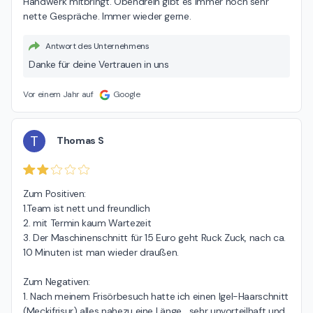
Handwerk mitbringt. Obendrein gibt es immer noch sehr 
nette Gespräche. Immer wieder gerne.
Antwort des Unternehmens
Danke für deine Vertrauen in uns
Vor einem Jahr auf
Google
T
Thomas S
Zum Positiven:

1.Team ist nett und freundlich

2. mit Termin kaum Wartezeit

3. Der Maschinenschnitt für 15 Euro geht Ruck Zuck, nach ca. 
10 Minuten ist man wieder draußen.

Zum Negativen:

1. Nach meinem Frisörbesuch hatte ich einen Igel-Haarschnitt 
(Meckifrisur) alles nahezu eine Länge....sehr unvorteilhaft und 