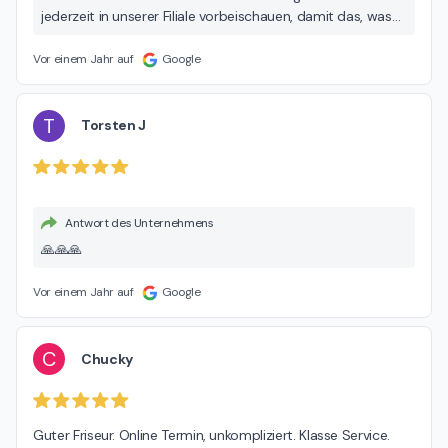
jederzeit in unserer Filiale vorbeischauen, damit das, was
ihnen nicht gefällt, sofort wieder verändert wird und mir
auf unserer Seite info @CUTMAN-FRISEUR schreiben, wer
Vor einem Jahr auf
Google
sie bedient hat danke im Voraus für Ihre mühe Mühe
T
Torsten J
Antwort des Unternehmens
🙏🙏🙏
Vor einem Jahr auf
Google
C
Chucky
Guter Friseur. Online Termin, unkompliziert. Klasse Service. 