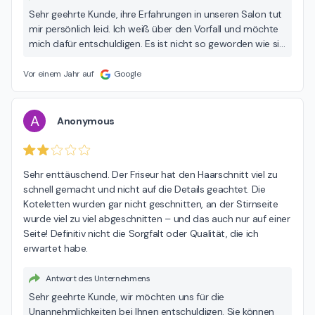
Sehr geehrte Kunde, ihre Erfahrungen in unseren Salon tut
mir persönlich leid. Ich weiß über den Vorfall und möchte
mich dafür entschuldigen. Es ist nicht so geworden wie sie
wollten. Das stimmt wir werden mit dem Mitarbeiter Ein
Gespräch aufsuchen zur Notmaßnahmen ergreifen. Wir
Vor einem Jahr auf
Google
wollen ja, dass die Kunden zufrieden sind. Danke
A
Anonymous
Sehr enttäuschend. Der Friseur hat den Haarschnitt viel zu 
schnell gemacht und nicht auf die Details geachtet. Die 
Koteletten wurden gar nicht geschnitten, an der Stirnseite 
wurde viel zu viel abgeschnitten – und das auch nur auf einer 
Seite! Definitiv nicht die Sorgfalt oder Qualität, die ich 
erwartet habe.
Antwort des Unternehmens
Sehr geehrte Kunde, wir möchten uns für die
Unannehmlichkeiten bei Ihnen entschuldigen. Sie können