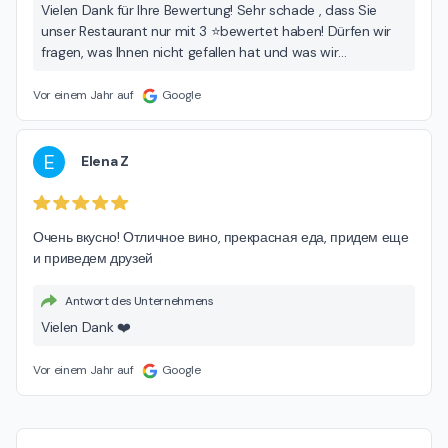
Vielen Dank für Ihre Bewertung! Sehr schade , dass Sie
unser Restaurant nur mit 3 ⭐️bewertet haben! Dürfen wir
fragen, was Ihnen nicht gefallen hat und was wir
möglicherweise verbessern könnten?Das ist uns sehr
wichtig. Danke❤️
Vor einem Jahr auf
Google
E
Elena Z
Очень вкусно! Отличное вино, прекрасная еда, придем еще 
и приведем друзей
Antwort des Unternehmens
Vielen Dank ❤️
Vor einem Jahr auf
Google