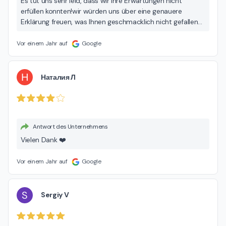
Es tut uns sehr leid, dass wir Ihre Erwartungen nicht
erfüllen konnten!wir würden uns über eine genauere
Erklärung freuen, was Ihnen geschmacklich nicht gefallen
hat . Wir würden uns freuen,wenn Sie uns eine zweite
Chance geben!❤️
Vor einem Jahr auf
Google
Н
Наталия Л
Antwort des Unternehmens
Vielen Dank ❤️
Vor einem Jahr auf
Google
S
Sergiy V