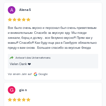
A
Alena S
Все было очень вкусно и персонал был очень приветливым 
и внимательным. Спасибо за вкусную еду. Мы поеди 
хинкали, борщ и долму... все безумно вкусно!!! Прям как у 
мамы!!! Спасибо!!! Как буду ещк раз в Гамбурге обязательно 
приду к вам снова . Большое спасибо за вкусные блюда
Antwort des Unternehmens
Vielen Dank ❤️
Vor einem Jahr auf
Google
G
gio n