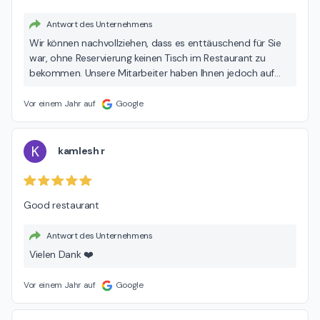
Antwort des Unternehmens
Wir können nachvollziehen, dass es enttäuschend für Sie
war, ohne Reservierung keinen Tisch im Restaurant zu
bekommen. Unsere Mitarbeiter haben Ihnen jedoch auf
freundliche Weise erklärt , dass das Restaurant vollständig
besetzt ist und leider keine freien Plätze zur Verfügung
Vor einem Jahr auf
Google
stehen. In dieser Mitteilung lag keinerlei Unfreundlichkeit.
Vielen Dank ❤️
K
kamlesh r
Good restaurant
Antwort des Unternehmens
Vielen Dank ❤️
Vor einem Jahr auf
Google