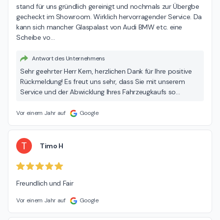
stand für uns gründlich gereinigt und nochmals zur Übergbe 
gecheckt im Showroom. Wirklich hervorragender Service. Da 
kann sich mancher Glaspalast von Audi BMW etc. eine 
Scheibe vo
…
Antwort des Unternehmens
Sehr geehrter Herr Kern, herzlichen Dank für Ihre positive
Rückmeldung! Es freut uns sehr, dass Sie mit unserem
Service und der Abwicklung Ihres Fahrzeugkaufs so
zufrieden sind. Unser Anspruch ist es, jedem Kunden –
unabhängig von Marke oder Preisklasse – eine
Vor einem Jahr auf
Google
bestmögliche Betreuung und ein rundum positives
Kauferlebnis zu bieten. Wir wünschen Ihrem Sohn allzeit
gute Fahrt mit dem BMW und würden uns freuen, Sie bei
T
Timo H
zukünftigen Anliegen wieder bei uns begrüßen zu dürfen.
Freundlich und Fair
Vor einem Jahr auf
Google