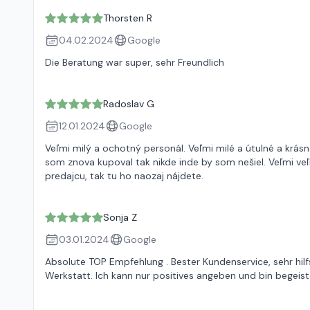
Thorsten R
04.02.2024
Google
Die Beratung war super, sehr Freundlich
Radoslav G
12.01.2024
Google
Veľmi milý a ochotný personál. Veľmi milé a útulné a krá
som znova kupoval tak nikde inde by som nešiel. Veľmi ve
predajcu, tak tu ho naozaj nájdete.
Sonja Z
03.01.2024
Google
Absolute TOP Empfehlung . Bester Kundenservice, sehr hilfs
Werkstatt. Ich kann nur positives angeben und bin begeister