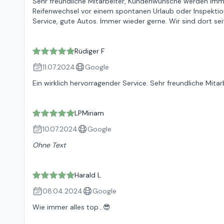
Sehr freundliche Mitarbeiter, Kundenwünsche werden immer 
Reifenwechsel vor einem spontanen Urlaub oder Inspekti
Service, gute Autos. Immer wieder gerne. Wir sind dort se
Rüdiger F
11.07.2024
Google
Ein wirklich hervorragender Service. Sehr freundliche Mitarb
LPMiriam
10.07.2024
Google
Ohne Text
Harald L
08.04.2024
Google
Wie immer alles top…😎