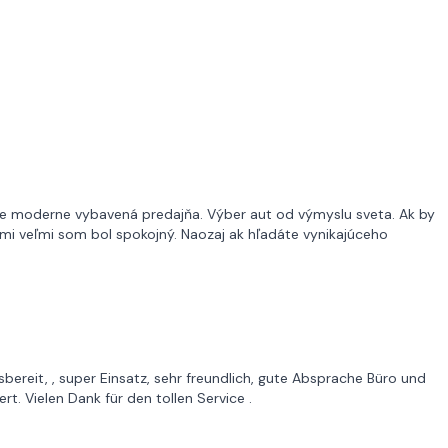
sne moderne vybavená predajňa. Výber aut od výmyslu sveta. Ak by
ľmi veľmi som bol spokojný. Naozaj ak hľadáte vynikajúceho
bereit, , super Einsatz, sehr freundlich, gute Absprache Büro und
t. Vielen Dank für den tollen Service .