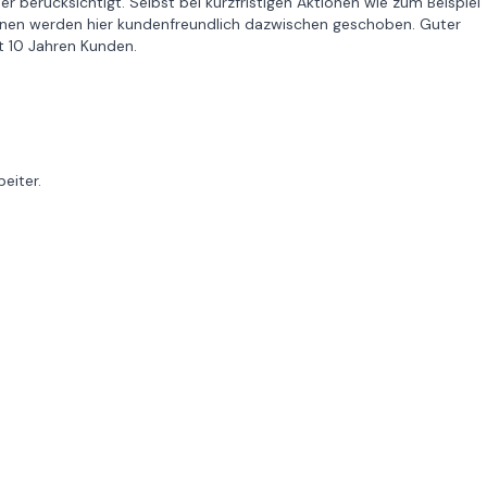
berücksichtigt. Selbst bei kurzfristigen Aktionen wie zum Beispiel
onen werden hier kundenfreundlich dazwischen geschoben. Guter
it 10 Jahren Kunden.
eiter.