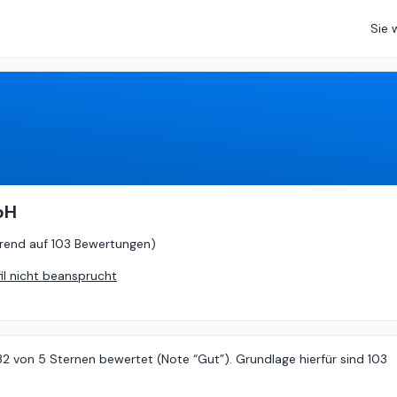
Sie 
.32
von
5 (
basierend auf
103 Bewertungen
)
bH
rend auf
103 Bewertungen
)
fil nicht beansprucht
32 von 5 Sternen bewertet (Note “Gut”). Grundlage hierfür sind 103