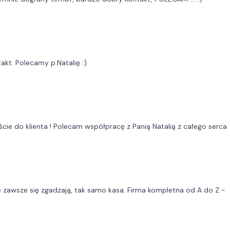
kt. Polecamy p.Natalię :)
cie do klienta ! Polecam współpracę z Panią Natalią z całego serca
je zawsze się zgadzają, tak samo kasa. Firma kompletna od A do Z -