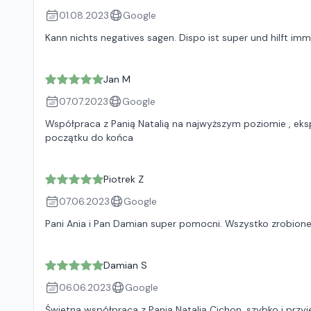
01.08.2023
Google
Kann nichts negatives sagen. Dispo ist super und hilft imm
Jan M
07.07.2023
Google
Współpraca z Panią Natalią na najwyższym poziomie , eks
początku do końca
Piotrek Z
07.06.2023
Google
Pani Ania i Pan Damian super pomocni. Wszystko zrobione
Damian S
06.06.2023
Google
Świetna współpraca z Panią Natalią Cichon, szybko i przy