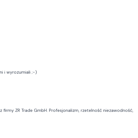
 i wyrozumiali ;-)
 z firmy ZR Trade GmbH. Profesjonalizm, rzetelność niezawodność,