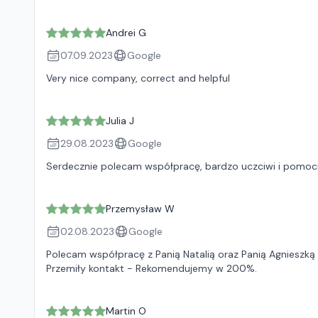
Andrei G
07.09.2023
Google
Very nice company, correct and helpful
Julia J
29.08.2023
Google
Serdecznie polecam współpracę, bardzo uczciwi i pomocni
Przemysław W
02.08.2023
Google
Polecam współpracę z Panią Natalią oraz Panią Agnieszką
Przemiły kontakt - Rekomendujemy w 200%.
Martin O