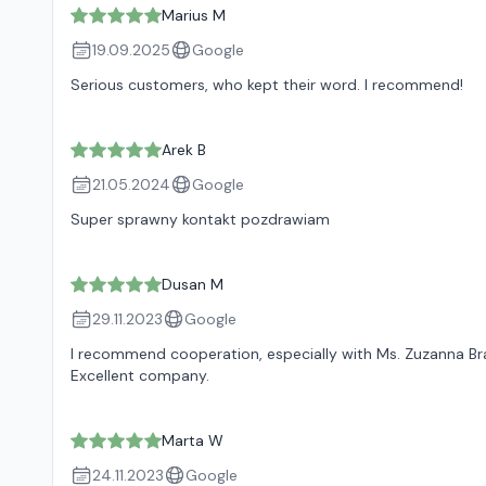
Marius M
19.09.2025
Google
Serious customers, who kept their word. I recommend!
Arek B
21.05.2024
Google
Super sprawny kontakt pozdrawiam
Dusan M
29.11.2023
Google
I recommend cooperation, especially with Ms. Zuzanna Bra
Excellent company.
Marta W
24.11.2023
Google