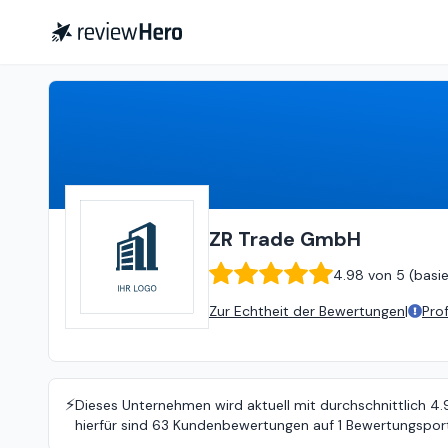
ZR Trade GmbH
4.98
von
5 (
ba
ZR Trade GmbH
4.98
von
5 (
basi
Zur Echtheit der Bewertungen
|
Pro
⚡️
Dieses Unternehmen wird aktuell mit durchschnittlich 4
hierfür sind 63 Kundenbewertungen auf 1 Bewertungsport