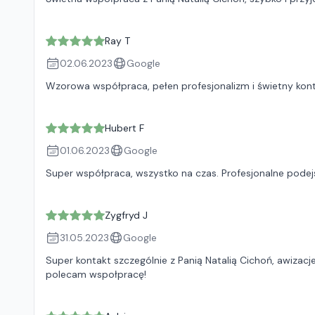
Ray T
02.06.2023
Google
Wzorowa współpraca, pełen profesjonalizm i świetny konta
Hubert F
01.06.2023
Google
Super współpraca, wszystko na czas. Profesjonalne podejś
Zygfryd J
31.05.2023
Google
Super kontakt szczególnie z Panią Natalią Cichoń, awizac
polecam wspołpracę!