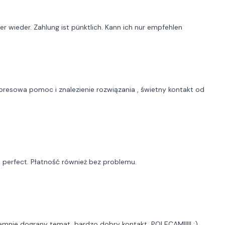
er wieder. Zahlung ist pünktlich. Kann ich nur empfehlen
presowa pomoc i znalezienie rozwiązania , świetny kontakt od
 perfect. Płatność również bez problemu.
jemnie dograny temat, bardzo dobry kontakt, POLECAM!!!!! :)