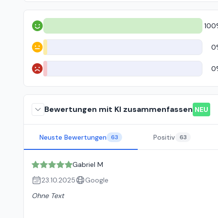
100
Positiv
0
Neutral
0
Negativ
Bewertungen mit KI zusammenfassen
NEU
Neuste Bewertungen
Positiv
63
63
Gabriel M
23.10.2025
Google
Ohne Text