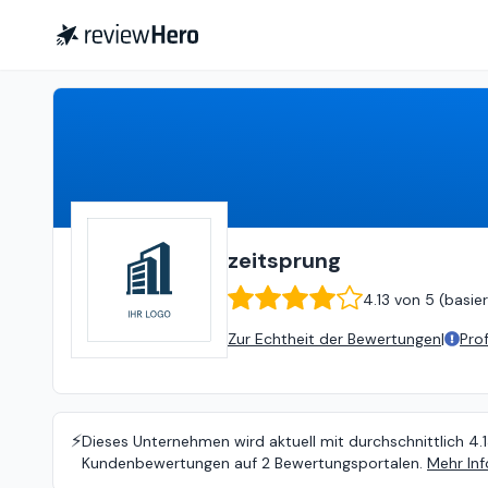
zeitsprung
4.13
von
5 (
basieren
zeitsprung
4.13
von
5 (
basie
Zur Echtheit der Bewertungen
|
Pro
⚡️
Dieses Unternehmen wird aktuell mit durchschnittlich 4.
Kundenbewertungen auf 2 Bewertungsportalen.
Mehr Inf