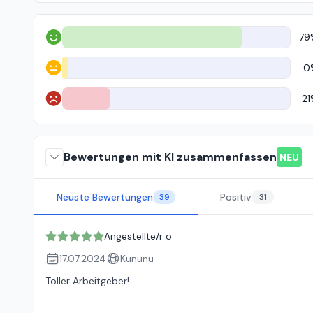
79
Positiv
0
Neutral
21
Negativ
Bewertungen mit KI zusammenfassen
NEU
Neuste Bewertungen
Positiv
39
31
Angestellte/r o
17.07.2024
Kununu
Toller Arbeitgeber!