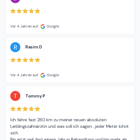
Vor 4 Jahren auf
Google
R
Rasim D
Vor 4 Jahren auf
Google
T
Tommy P
Ich fahre fast 280 km zu meiner neuen absoluten 
Lieblingszahnärztin und was soll ich sagen....jeder Meter lohnt 
sich.

Bin jetzt seit fast einem Jahr in Behandlung und bin mehr als 