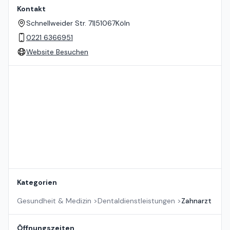
Kontakt
Schnellweider Str. 71
|
51067
Köln
0221 6366951
Website Besuchen
Standort auf der Karte
Kategorien
Gesundheit & Medizin
>
Dentaldienstleistungen
>
Zahnarzt
Öffnungszeiten