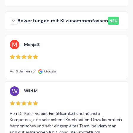
Bewertungen mit KI zusammenfassen
NEU
M
Monja S
Vor 3 Jahren auf
Google
W
Wild M
Herr Dr. Keller vereint Einfühlsamkeit und höchste 
Kompetenz, eine sehr seltene Kombination. Hinzu kommt ein 
harmonisches und sehr eingespieltes Team, bei dem man 
sich gut aufgehoben fühlt. Absolute Empfehlung!