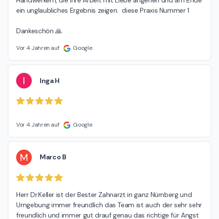
Handwerkern, die ihre Arbeit mit Liebe angehen und am Ende 
ein unglaubliches Ergebnis zeigen.  diese Praxis Nummer 1

Dankeschön 🙏
Vor 4 Jahren auf
Google
I
Inga H
Vor 4 Jahren auf
Google
M
Marco B
Herr Dr.Keller ist der Bester Zahnarzt in ganz Nürnberg und 
Umgebung immer freundlich das Team ist auch der sehr sehr 
freundlich und immer gut drauf genau das richtige für Angst 