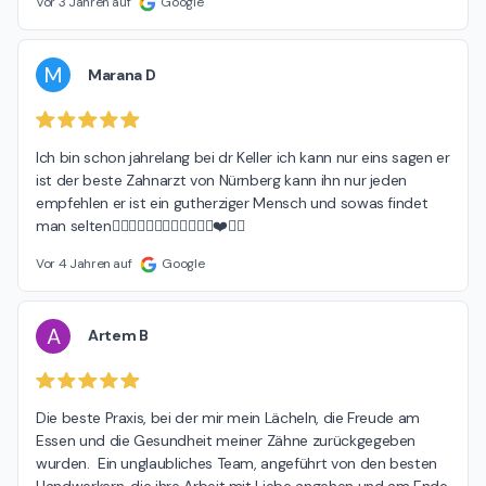
Vor 3 Jahren auf
Google
M
Marana D
Ich bin schon jahrelang bei dr Keller ich kann nur eins sagen er 
ist der beste Zahnarzt von Nürnberg kann ihn nur jeden 
empfehlen er ist ein gutherziger Mensch und sowas findet 
man selten👌🏽👌🏽👌🏽👌🏽👌🏽👌🏽❤️✌🏾
Vor 4 Jahren auf
Google
A
Artem B
Die beste Praxis, bei der mir mein Lächeln, die Freude am 
Essen und die Gesundheit meiner Zähne zurückgegeben 
wurden.  Ein unglaubliches Team, angeführt von den besten 