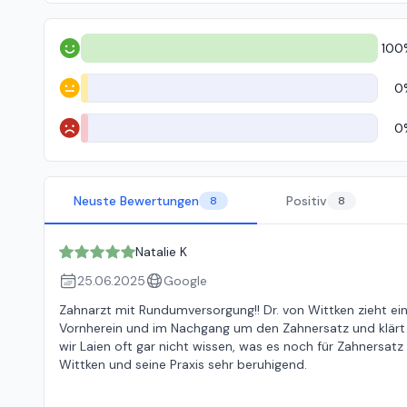
100
Positiv
0
Neutral
0
Negativ
Neuste Bewertungen
Positiv
8
8
Natalie K
25.06.2025
Google
Zahnarzt mit Rundumversorgung!! Dr. von Wittken zieht ei
Vornherein und im Nachgang um den Zahnersatz und klärt ei
wir Laien oft gar nicht wissen, was es noch für Zahnersat
Wittken und seine Praxis sehr beruhigend.