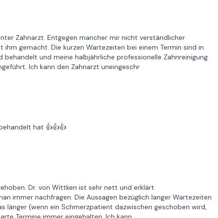
nter Zahnarzt. Entgegen mancher mir nicht verständlicher
t ihm gemacht. Die kurzen Wartezeiten bei einem Termin sind in
 behandelt und meine halbjährliche professionelle Zahnreinigung
hgeführt. Ich kann den Zahnarzt uneingeschr
behandelt hat 👍👍👍
gehoben. Dr. von Wittken ist sehr nett und erklärt
n man immer nachfragen. Die Aussagen bezüglich langer Wartezeiten
twas länger (wenn ein Schmerzpatient dazwischen geschoben wird,
arte Termine immer eingehalten. Ich kann