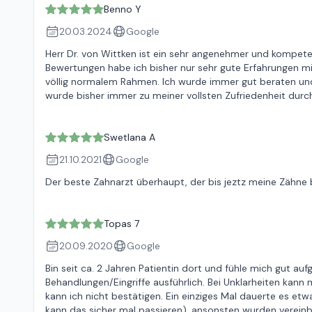
Benno Y
20.03.2024
Google
Herr Dr. von Wittken ist ein sehr angenehmer und kompete
Bewertungen habe ich bisher nur sehr gute Erfahrungen mi
völlig normalem Rahmen. Ich wurde immer gut beraten und
wurde bisher immer zu meiner vollsten Zufriedenheit durc
Swetlana A
21.10.2021
Google
Der beste Zahnarzt überhaupt, der bis jeztz meine Zähne 
Topas 7
20.09.2020
Google
Bin seit ca. 2 Jahren Patientin dort und fühle mich gut auf
Behandlungen/Eingriffe ausführlich. Bei Unklarheiten kan
kann ich nicht bestätigen. Ein einziges Mal dauerte es e
kann das sicher mal passieren), ansonsten wurden vereinb