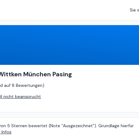
Sie 
5
von
5 (
basierend auf
8 Bewertungen
)
 Wittken München Pasing
d auf
8 Bewertungen
)
fil nicht beansprucht
von 5 Sternen bewertet (Note “Ausgezeichnet”). Grundlage hierfür
 Infos