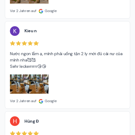
Vor 2 Jahren auf
Google
K
Kieu n
Nước ngon lắm ạ, mình phải uống tận 2 ly mới đủ cái nư của 
mình nha🥰🥰

Sehr leckerrrrrr😘😘
Vor 2 Jahren auf
Google
H
Hùng Đ