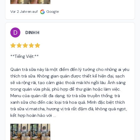
Vor 2 Jahren auf
Google
D
DINH H
**Tiếng Việt:**

Quán trà sữa này là một điểm đến lý tưởng cho những ai yêu 
thích trà sữa. Không gian quán được thiết kế hiện đại, sạch 
sẽ và rộng rãi, tạo cảm giác thoải mái khi ngồi lâu. Ánh sáng 
trong quán vừa phải, phù hợp để thư giãn hoặc làm việc. 
Menu của quán rất đa dạng, từ trà sữa truyền thống, trà 
xanh sữa cho đến các loại trà hoa quả. Mình đặc biệt thích 
trà sữa vị matcha, hương vị trà rất đậm đà, không quá ngọt, 
kết hợp hoàn hảo với 
…