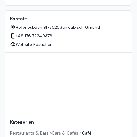
Kontakt
Höferlesbach 9
|
73525
Schwäbisch Gmünd
+49 176 72249376
Website Besuchen
Standort auf der Karte
Kategorien
Restaurants & Bars
>
Bars & Cafés
>
Café