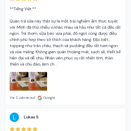
**Tiếng Việt:**

Quán trà sữa này thật sự là một trải nghiệm ẩm thực tuyệt 
vời. Mình đã thử nhiều vị khác nhau và hầu như tất cả đều rất 
ngon. Trà thơm, sữa béo vừa phải, độ ngọt cũng được điều 
chỉnh phù hợp theo sở thích của khách hàng. Đặc biệt, 
topping như trân châu, thạch và pudding đều rất tươi ngon 
và vừa miệng. Không gian quán thoáng mát, sạch sẽ, thiết kế 
hiện đại và dễ chịu. Nhân viên phục vụ rất nhiệt tình, thân 
thiện và chu đáo, làm ch
…
Vor 2 Jahren auf
Google
L
Lukas S