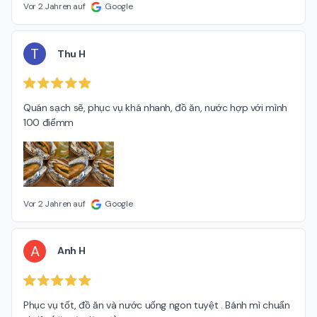
Vor 2 Jahren auf
Google
T
Thu H
Quán sạch sẽ, phục vụ khá nhanh, đồ ăn, nước hợp với mình 
100 điểmm
Vor 2 Jahren auf
Google
A
Anh H
Phục vụ tốt, đồ ăn và nước uống ngon tuyệt . Bánh mì chuẩn 