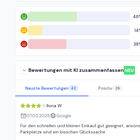
48
Positiv
14
Neutral
38
Negativ
Bewertungen mit KI zusammenfassen
NEU
Neuste Bewertungen
Positiv
42
26
Ilona W
07.05.2025
Google
Für den schnellen und kleinen Einkauf gut geeignet, anso
Parkplätze sind ein bisschen Glückssache