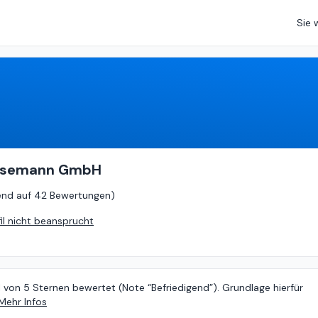
Sie 
3.11
von
5 (
basierend auf
42 Bewertungen
)
insemann GmbH
end auf
42 Bewertungen
)
fil nicht beansprucht
1 von 5 Sternen bewertet (Note “Befriedigend”). Grundlage hierfür
Mehr Infos