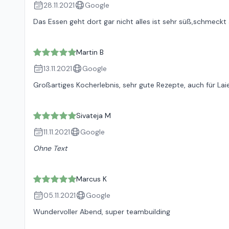
28.11.2021
Google
Das Essen geht dort gar nicht alles ist sehr süß,schmeckt
Martin B
13.11.2021
Google
Großartiges Kocherlebnis, sehr gute Rezepte, auch für La
Sivateja M
11.11.2021
Google
Ohne Text
Marcus K
05.11.2021
Google
Wundervoller Abend, super teambuilding