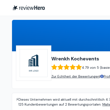
Wrenkh Kochevents
4.79
von
Wrenkh Kochevents
4.79
von
5 (
basie
Zur Echtheit der Bewertungen
|
Pro
⚡️
Dieses Unternehmen wird aktuell mit durchschnittlich 4.
125 Kundenbewertungen auf 2 Bewertungsportalen.
Mehr