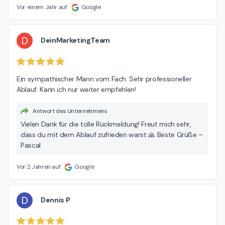
Pascal
Vor einem Jahr auf
Google
D
DeinMarketingTeam
Ein sympathischer Mann vom Fach. Sehr professioneller 
Ablauf. Kann ich nur weiter empfehlen!
Antwort des Unternehmens
Vielen Dank für die tolle Rückmeldung! Freut mich sehr,
dass du mit dem Ablauf zufrieden warst 🙏 Beste Grüße –
Pascal
Vor 2 Jahren auf
Google
D
Dennis P