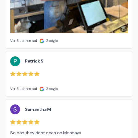
Vor 3 Jahren auf
Google
P
Patrick S
Vor 3 Jahren auf
Google
S
Samantha M
So bad they dont open on Mondays