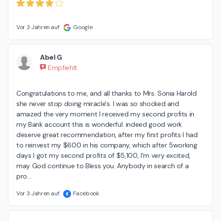
Vor 3 Jahren auf
Google
Abel G
Empfiehlt
Congratulations to me, and all thanks to Mrs. Sonia Harold 
she never stop doing miracle's. I was so shocked and 
amazed the very moment I received my second profits in 
my Bank account this is wonderful. indeed good work 
deserve great recommendation, after my first profits I had 
to reinvest my $600 in his company, which after 5working 
days I got my second profits of $5,100, I'm very excited, 
may God continue to Bless you. Anybody in search of a 
pro
…
Vor 3 Jahren auf
Facebook