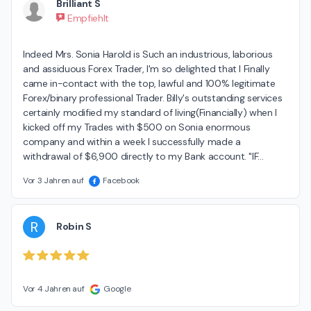
Brilliant S
Empfiehlt
Indeed Mrs. Sonia Harold is Such an industrious, laborious 
and assiduous Forex Trader, I'm so delighted that I Finally 
came in-contact with the top, lawful and 100% legitimate 
Forex/binary professional Trader. Billy's outstanding services 
certainly modified my standard of living(Financially) when I 
kicked off my Trades with $500 on Sonia enormous 
company and within a week I successfully made a 
withdrawal of $6,900 directly to my Bank account. "IF
…
Vor 3 Jahren auf
Facebook
R
Robin S
Vor 4 Jahren auf
Google