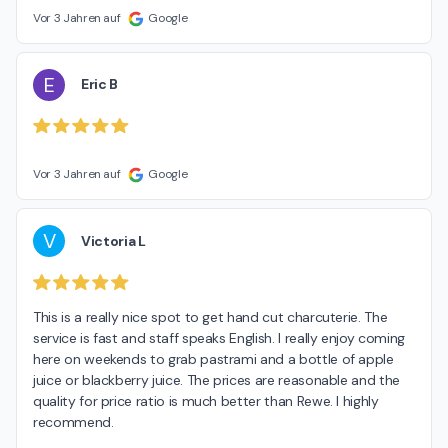
Vor 3 Jahren auf
Google
E
Eric B
Vor 3 Jahren auf
Google
V
Victoria L
This is a really nice spot to get hand cut charcuterie. The 
service is fast and staff speaks English. I really enjoy coming 
here on weekends to grab pastrami and a bottle of apple 
juice or blackberry juice. The prices are reasonable and the 
quality for price ratio is much better than Rewe. I highly 
recommend.