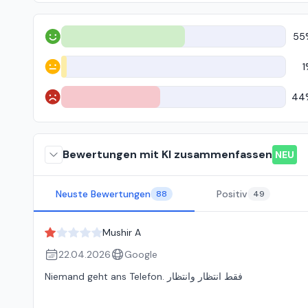
55
Positiv
1
Neutral
44
Negativ
Bewertungen mit KI zusammenfassen
NEU
Neuste Bewertungen
Positiv
88
49
Mushir A
22.04.2026
Google
Niemand geht ans Telefon. فقط انتظار وانتظار