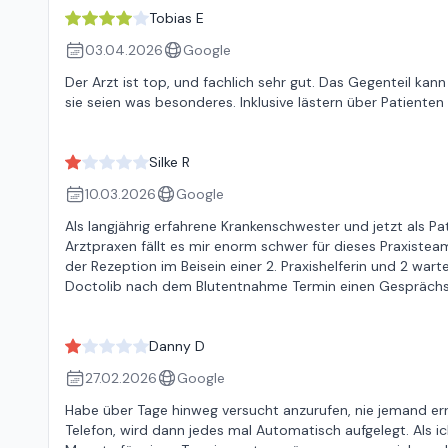
Tobias E
03.04.2026
Google
Der Arzt ist top, und fachlich sehr gut. Das Gegenteil 
sie seien was besonderes. Inklusive lästern über Patient
Silke R
10.03.2026
Google
Als langjährig erfahrene Krankenschwester und jetzt als Pa
Arztpraxen fällt es mir enorm schwer für dieses Praxistea
der Rezeption im Beisein einer 2. Praxishelferin und 2 war
Doctolib nach dem Blutentnahme Termin einen Gesprächs
Danny D
27.02.2026
Google
Habe über Tage hinweg versucht anzurufen, nie jemand err
Telefon, wird dann jedes mal Automatisch aufgelegt. Als