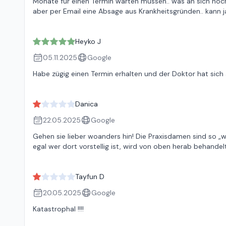
Monate für einen Termin warten müssen.. was an sich no
aber per Email eine Absage aus Krankheitsgründen.. kann j
Heyko J
05.11.2025
Google
Habe zügig einen Termin erhalten und der Doktor hat sic
Danica
22.05.2025
Google
Gehen sie lieber woanders hin! Die Praxisdamen sind so „wi
egal wer dort vorstellig ist, wird von oben herab behande
Tayfun D
20.05.2025
Google
Katastrophal !!!!