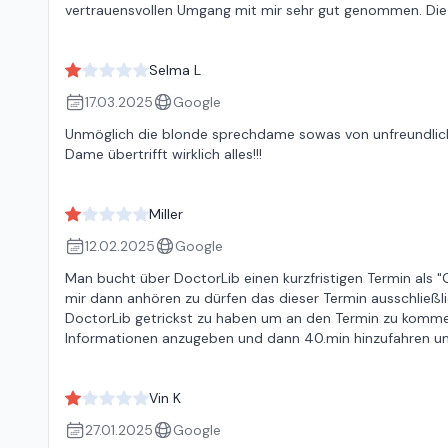
vertrauensvollen Umgang mit mir sehr gut genommen. Die 
Selma L
17.03.2025
Google
Unmöglich die blonde sprechdame sowas von unfreundlich.
Dame übertrifft wirklich alles!!!
Miller
12.02.2025
Google
Man bucht über DoctorLib einen kurzfristigen Termin als "G
mir dann anhören zu dürfen das dieser Termin ausschließlic
DoctorLib getrickst zu haben um an den Termin zu kommen. J
Informationen anzugeben und dann 40.min hinzufahren um
Vin K
27.01.2025
Google