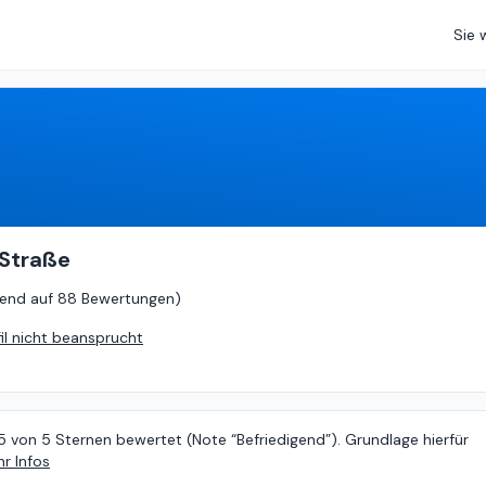
Sie 
3.15
von
5 (
basierend auf
88 Bewertungen
)
 Straße
rend auf
88 Bewertungen
)
fil nicht beansprucht
5 von 5 Sternen bewertet (Note “Befriedigend”). Grundlage hierfür
r Infos