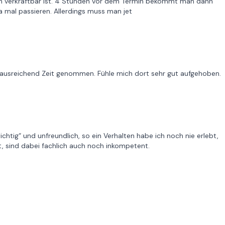
ch verkraftbar ist. 4 Stunden vor dem Termin bekommt man dann
a mal passieren. Allerdings muss man jet
h ausreichend Zeit genommen. Fühle mich dort sehr gut aufgehoben.
chtig“ und unfreundlich, so ein Verhalten habe ich noch nie erlebt,
lt, sind dabei fachlich auch noch inkompetent.