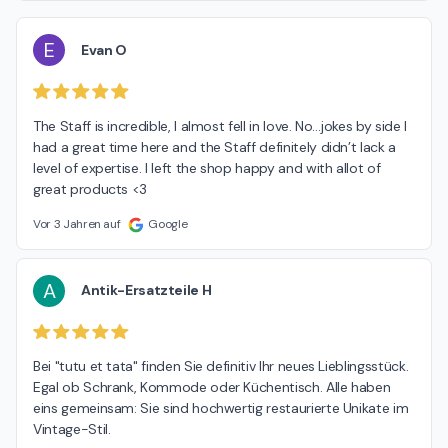
E
Evan O
The Staff is incredible, I almost fell in love. No…jokes by side I 
had a great time here and the Staff definitely didn’t lack a 
level of expertise. I left the shop happy and with allot of 
great products <3
Vor 3 Jahren auf
Google
A
Antik-Ersatzteile H
Bei "tutu et tata" finden Sie definitiv Ihr neues Lieblingsstück. 
Egal ob Schrank, Kommode oder Küchentisch. Alle haben 
eins gemeinsam: Sie sind hochwertig restaurierte Unikate im 
Vintage-Stil.