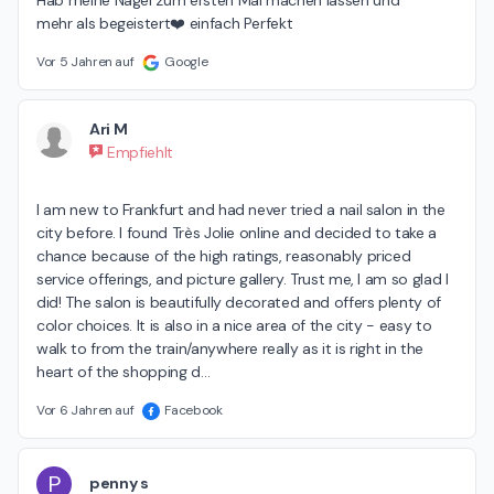
mehr als begeistert❤️ einfach Perfekt
Vor 5 Jahren auf
Google
Ari M
Empfiehlt
I am new to Frankfurt and had never tried a nail salon in the 
city before. I found Très Jolie online and decided to take a 
chance because of the high ratings, reasonably priced 
service offerings, and picture gallery. Trust me, I am so glad I 
did! The salon is beautifully decorated and offers plenty of 
color choices. It is also in a nice area of the city - easy to 
walk to from the train/anywhere really as it is right in the 
heart of the shopping d
…
Vor 6 Jahren auf
Facebook
P
penny s