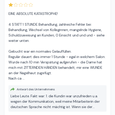
Nägelverlängerung Probleme gehabt, sodass nicht nur bei
der Kundin die Nägel gebrochen waren, sondern auch bei
EINE ABSOLUTE KATASTROPHE!

einigen anderen. Wir haben in diesem Fall der Kundin die
Nägel komplett nochmal neu modelliert. Dass die Kundin
4 STATT 1 STUNDE Behandlung, zahlreiche Fehler bei 
das Angebot dankend annahm aber fühlte, dass sie
Behandlung, Wechsel von Kolleginnen, mangelnde Hygiene, 
komisch angeguckt wurde, müsste ich hierbei ignorieren,
Schuldzuweisung an Kunden, 0 Einsicht und und und - siehe 
weil wir keinen Grund haben, so zu sein, wenn wir uns
weiter unten.

schon einig waren. Außerdem verstehen Sie uns, dass
wenn eine Arbeit nicht gut gewesen war und wir die
Gebucht war ein normales Gelauffüllen.

wieder gutmachen, müssen wir 200% gewissenhafter
Regulär dauert dies immer 1 Stunde - egal in welchem Salon.

arbeiten. Wir können uns nicht erlauben die Arbeit
Wurde nach 10 min Verspätung aufgerufen - die Dame hat 
nochmal zu vermasseln und ermöglichen uns sowie der
mich mit ZITTERNDEN HÄNDEN behandelt, mir eine WUNDE 
Kundin genug Zeit dafür. Natürlich können wir ihr die 2
an der Nagelhaut zugefügt.

Stunden Zeit nicht zurückgeben. Aber wir bitten zu
Nach ca 
…
verstehen, dass diese 2 Stunden von unserem Zeitkonto
für die Kundin auch investiert sind. Als
Antwort des Unternehmens
Dienstleistungsunternehmen können wir nichts mehr als
das anbieten. Wenn Verbraucher einen Artikel kauft und als
Liebe Leute. Fakt war: 1. die Kundin war unzufrieden u.a.
defekt reklamiert, muss dieser eingeschickt und repariert
wegen der Kommunikation, weil meine Mitarbeiterin der
werden. Das braucht auch Zeit. Wir können wirklich nicht
deutschen Sprache nicht mächtig ist. Wenn sie der
verstehen, dass Kundinnen dies übel finden, wenn wir nur
Mitarbeiterin nicht vertraute, konnte sie für sich