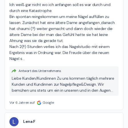
Ich weiß gar nicht wo ich anfangen soll es war durch und 
durch eine Katastrophe.

Bin spontan reingekommen um meine Nägel auffüllen zu 
lassen. Zunächst hat eine ältere Dame angefangen ,danach 
hat chaumi (?) weiter gemacht und dann doch wieder die 
ältere Dame bei der man das Gefühl hatte sie hat keine 
Ahnung was sie da gerade tut.

Nach 2(!!) Stunden verlies ich das Nagelstudio mit einem 
Ergebnis was in Ordnung war. Die Freude über die neuen 
Nägel s
…
Antwort des Unternehmens
Liebe Kunden/Kundinnen Zu uns kommen täglich mehrere
Kunden und Kundinnen zur Nagelpflege&Design. Wir
bemühen uns stets um ein in unseren und in den Augen
der Kundinnen zufriedenes Ergebnis. Aber wir können leider
keine 100%ige Garantie geben. Deshalb ist bei uns eine
Vor 6 Jahren auf
Google
Reparatur innerhalb zwei Wochen immer kostenlos, egal
ob die Schuld bei der Kundin liegt oder nicht und natürlich,
wenn die Schuld bei uns liegt. In diesem Fall haben wir
L
Lena F
wegen des neu gelieferten Klebers für die