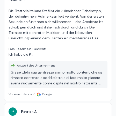
Charmant.

Die Trattoria Italiana Stefi ist ein kulinarischer Geheimtipp, 
der definitiv mehr Aufmerksamkeit verdient. Von der ersten 
Sekunde an fühlt man sich willkommen – das Ambiente ist 
stilvoll, gemütlich und italienisch durch und durch. Die 
Terrasse mit den roten Markisen und der liebevollen 
Beleuchtung verleiht dem Ganzen ein mediterranes Flair.

Das Essen: ein Gedicht!

Ich habe die P
…
Antwort des Unternehmens
Grazie ,della sua gentilezza siamo molto contenti che sia
rimasto contento e soddisfatto e ci farà molto piacere
averla nuovamente come ospite nel nostro ristorante.
Grazie ancora
Vor einem Jahr auf
Google
P
Patrick A