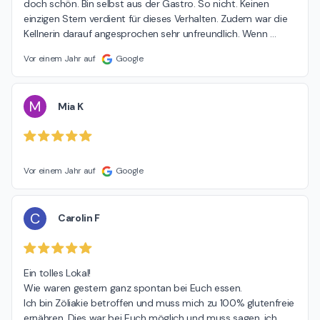
doch schön. Bin selbst aus der Gastro. So nicht. Keinen 
einzigen Stern verdient für dieses Verhalten. Zudem war die 
Kellnerin darauf angesprochen sehr unfreundlich. Wenn 
…
Vor einem Jahr auf
Google
M
Mia K
Vor einem Jahr auf
Google
C
Carolin F
Ein tolles Lokal!

Wie waren gestern ganz spontan bei Euch essen.

Ich bin Zöliakie betroffen und muss mich zu 100% glutenfreie 
ernähren. Dies war bei Euch möglich und muss sagen, ich 