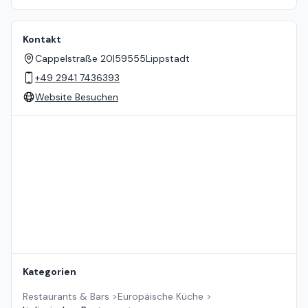
Kontakt
Cappelstraße 20
|
59555
Lippstadt
+49 2941 7436393
Website Besuchen
Standort auf der Karte
Kategorien
Restaurants & Bars
>
Europäische Küche
>