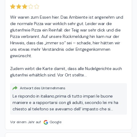
Wir waren zum Essen hier. Das Ambiente ist angenehm und 
die normale Pizza war wirklich sehr gut. Leider war die 
glutenfreie Pizza ein Reinfall: der Teig war sehr dick und die 
Pizza verbrannt. Auf unsere Rückmeldung hin kam nur der 
Hinweis, dass das „immer so“ sei – schade, hier hätten wir 
uns etwas mehr Verständnis oder Entgegenkommen 
gewünscht.

Zudem wirbt die Karte damit, dass alle Nudelgerichte auch 
glutenfrei erhältlich sind. Vor Ort stellte
…
Antwort des Unternehmens
Le rispondo in italiano,prima di tutto impari le buone
maniere e a rapportarsi con gli adulti, secondo lei mi ha
chiesto al telefono se avevamo dell‘ impasto che si
chiama Dinkel, per cui presumo che non abbia nessun
dipo di celiachia poi voleva della pasta ripiena senza
Vor einem Jahr auf
Google
glutine e le veniva risposto che non era possibile poteva
avere tutta la pasta possibile senza glutine ma non quella