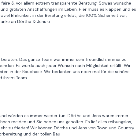
e, faire & vor allem extrem transparente Beratung! Sowas wünsche
sten und größten Anschaffungen im Leben. Hier muss es klappen und es
iel Ehrlichkeit in der Beratung erlebt, die 100% Sicherheit vor,
Danke an Dörthe & Jens u
 beraten. Das ganze Team war immer sehr freundlich, immer zu
enden. Es wurde auch jeder Wunsch nach Möglichkeit erfüllt. Wir
Zeiten in der Bauphase. Wir bedanken uns noch mal für die schöne
d ihrem Team.
 und würden es immer wieder tun. Dörthe und Jens waren immer
ihnen melden und Sie haben uns geholfen. Es lief alles reibungslos,
 sehr zu frieden! Wir können Dörthe und Jens von Town und Country
orbereitung und der tollen Bau