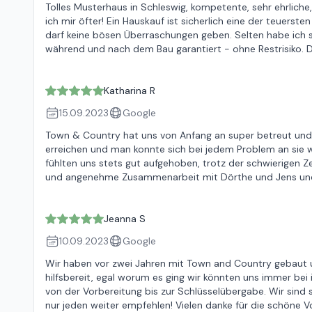
Tolles Musterhaus in Schleswig, kompetente, sehr ehrlich
ich mir öfter! Ein Hauskauf ist sicherlich eine der teuer
darf keine bösen Überraschungen geben. Selten habe ich sov
während und nach dem Bau garantiert - ohne Restrisiko. 
Katharina R
15.09.2023
Google
Town & Country hat uns von Anfang an super betreut und
erreichen und man konnte sich bei jedem Problem an sie w
fühlten uns stets gut aufgehoben, trotz der schwierigen 
und angenehme Zusammenarbeit mit Dörthe und Jens un
Jeanna S
10.09.2023
Google
Wir haben vor zwei Jahren mit Town and Country gebaut
hilfsbereit, egal worum es ging wir könnten uns immer bei 
von der Vorbereitung bis zur Schlüsselübergabe. Wir sind
nur jeden weiter empfehlen! Vielen danke für die schöne V