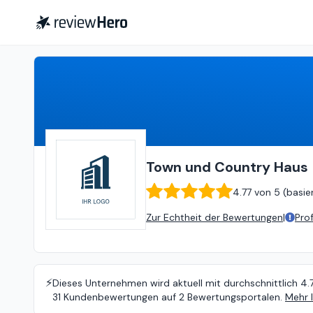
Town und Country Haus - Massivhaus Schleswig-Flensburg GmbH & Co. KG
Town und Country Haus 
4.77
von
5 (
basie
Zur Echtheit der Bewertungen
|
Pro
⚡️
Dieses Unternehmen wird aktuell mit durchschnittlich 4.
31 Kundenbewertungen auf 2 Bewertungsportalen.
Mehr 