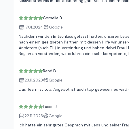
Missverständnis in der Ausführung gab. Seit ca. einem h
Cornelia B
17.01.2024
Google
Nachdem wir den Entschluss gefasst hatten, unseren Lebe
nach einem geeigneten Partner, mit dessen Hilfe wir unsere
Anbietern (auch FH) in Verbindung und haben dabei Frau Ho
Beginn an verstanden, wir erfuhren eine sehr kompetente, 
René D
23.11.2023
Google
Das Team ist top. Angebot ist auch top gewesen. es wird ü
Lasse J
22.11.2023
Google
Ich hatte ein sehr gutes Gespräch mit Jens und seiner Frau