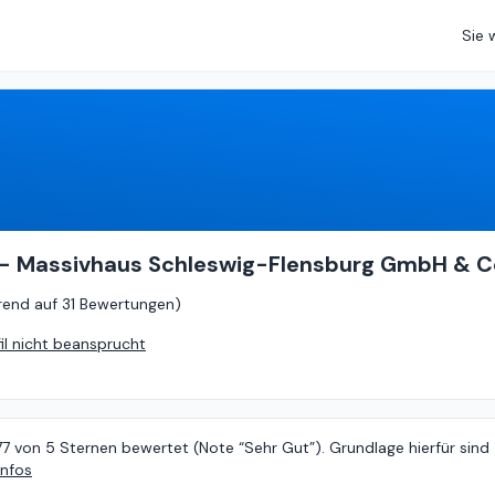
Sie 
4.77
von
5 (
basierend auf
31 Bewertungen
)
- Massivhaus Schleswig-Flensburg GmbH & C
rend auf
31 Bewertungen
)
fil nicht beansprucht
77 von 5 Sternen bewertet (Note “Sehr Gut”). Grundlage hierfür sind
Infos