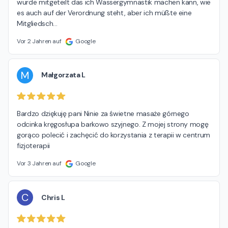
wurde mitgeteilt das ich Wassergymnastik machen kann, wie 
es auch auf der Verordnung steht, aber ich müßte eine 
Mitgliedsch
…
Vor 2 Jahren auf
Google
M
Małgorzata L
Bardzo dziękuję pani Ninie za świetne masaże górnego 
odcinka kręgosłupa barkowo szyjnego. Z mojej strony mogę 
gorąco polecić i zachęcić do korzystania z terapii w centrum 
fizjoterapii
Vor 3 Jahren auf
Google
C
Chris L