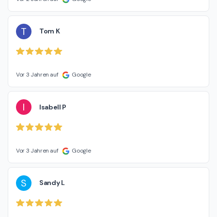
T
Tom K
Vor 3 Jahren auf
Google
I
Isabell P
Vor 3 Jahren auf
Google
S
Sandy L