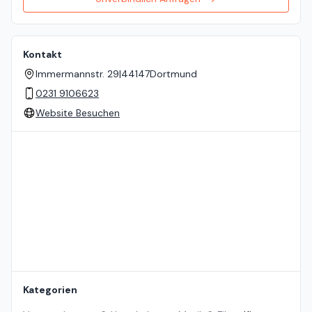
Kontakt
Immermannstr. 29
|
44147
Dortmund
0231 9106623
Website Besuchen
Standort auf der Karte
Kategorien