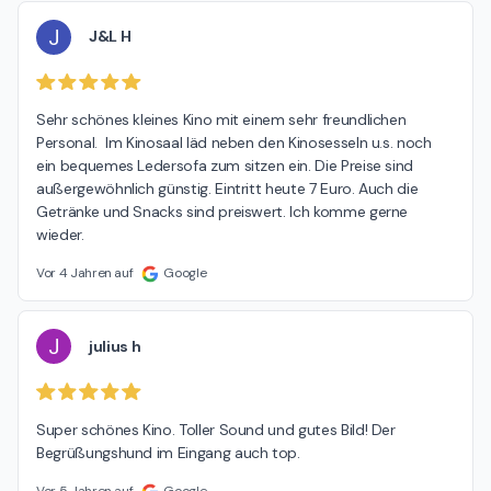
J
J&L H
Sehr schönes kleines Kino mit einem sehr freundlichen 
Personal.  Im Kinosaal läd neben den Kinosesseln u.s. noch 
ein bequemes Ledersofa zum sitzen ein. Die Preise sind 
außergewöhnlich günstig. Eintritt heute 7 Euro. Auch die 
Getränke und Snacks sind preiswert. Ich komme gerne 
wieder.
Vor 4 Jahren auf
Google
J
julius h
Super schönes Kino. Toller Sound und gutes Bild! Der 
Begrüßungshund im Eingang auch top.
Vor 5 Jahren auf
Google