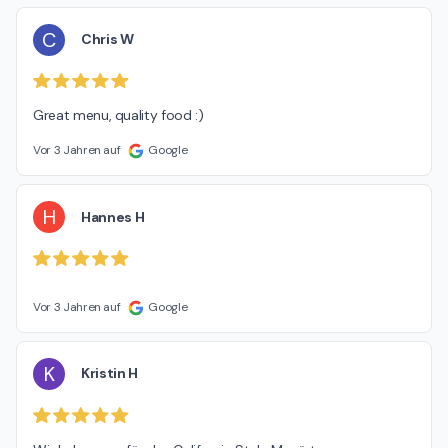
C
Chris W
Great menu, quality food :)
Vor 3 Jahren auf
Google
H
Hannes H
Vor 3 Jahren auf
Google
K
Kristin H