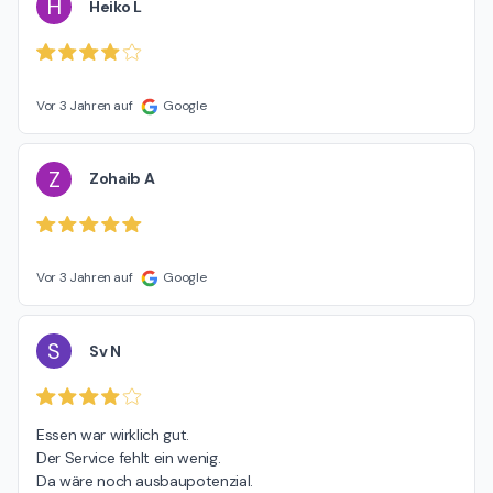
H
Heiko L
Vor 3 Jahren auf
Google
Z
Zohaib A
Vor 3 Jahren auf
Google
S
Sv N
Essen war wirklich gut.

Der Service fehlt ein wenig.

Da wäre noch ausbaupotenzial.