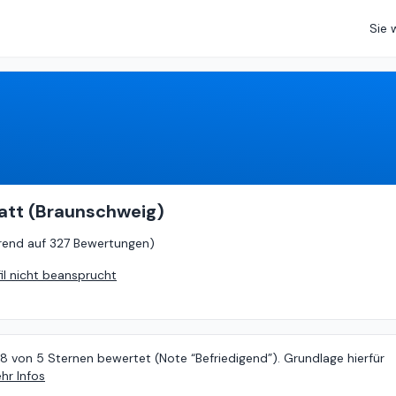
Sie 
3.78
von
5 (
basierend auf
327 Bewertungen
)
att (Braunschweig)
rend auf
327 Bewertungen
)
fil nicht beansprucht
78 von 5 Sternen bewertet (Note “Befriedigend”). Grundlage hierfür
hr Infos