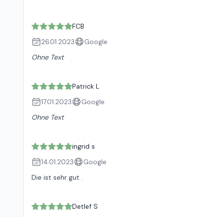
FCB
26.01.2023
Google
Ohne Text
Patrick L
17.01.2023
Google
Ohne Text
ingrid s
14.01.2023
Google
Die ist sehr gut .
Detlef S