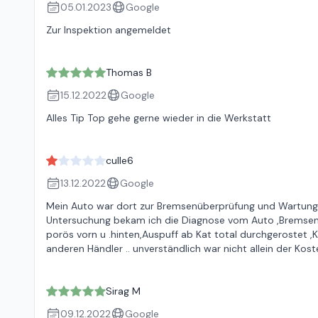
05.01.2023
Google
Zur Inspektion angemeldet
Thomas B
15.12.2022
Google
Alles Tip Top gehe gerne wieder in die Werkstatt
culle6
13.12.2022
Google
Mein Auto war dort zur Bremsenüberprüfung und Wartung 
Untersuchung bekam ich die Diagnose vom Auto ,Bremsen a
porös vorn u .hinten,Auspuff ab Kat total durchgerostet
anderen Händler .. unverständlich war nicht allein der Ko
Sirag M
09.12.2022
Google