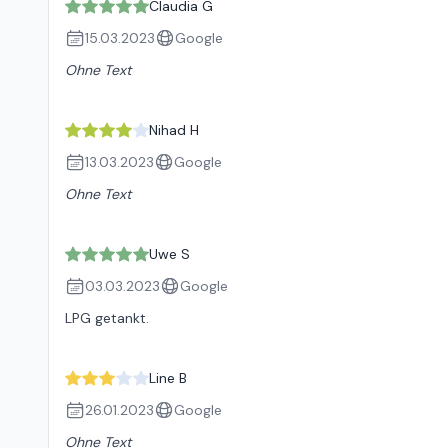
Claudia G
15.03.2023
Google
Ohne Text
Nihad H
13.03.2023
Google
Ohne Text
Uwe S
03.03.2023
Google
LPG getankt.
Line B
26.01.2023
Google
Ohne Text