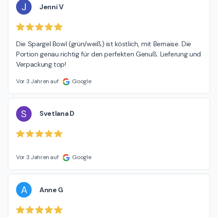
J
Jenni V
Die Spargel Bowl (grün/weiß) ist köstlich, mit Bernaise. Die 
Portion genau richtig für den perfekten Genuß. Lieferung und 
Verpackung top!
Vor 3 Jahren auf
Google
S
Svetlana D
Vor 3 Jahren auf
Google
A
Anne G