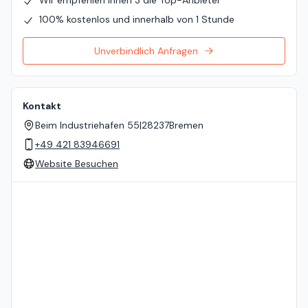
Wir empfehlen Ihnen 3 die Top-Anbieter
100% kostenlos und innerhalb von 1 Stunde
Unverbindlich Anfragen
Kontakt
Beim Industriehafen 55
|
28237
Bremen
+49 421 83946691
Website Besuchen
Standort auf der Karte