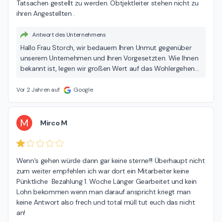
Tatsachen gestellt zu werden. Obtjektleiter stehen nicht zu 
ihren Angestellten .
Antwort des Unternehmens
Hallo Frau Storch, wir bedauern Ihren Unmut gegenüber
unserem Unternehmen und Ihren Vorgesetzten. Wie Ihnen
bekannt ist, legen wir großen Wert auf das Wohlergehen
unserer Mitarbeitenden. Wenden Sie sich gerne an die
Personalabteilung, um offene Fragen zu klären. Gerne über
Vor 2 Jahren auf
Google
unsere E-Mail info@spiegelblank.de oder auch telefonisch
0431/ 64807 0. Ihr SPIEGELBLANK-Team
M
Mirco M
Wenn‘s gehen würde dann gar keine sterne!!! Überhaupt nicht 
zum weiter empfehlen ich war dort ein Mitarbeiter keine 
Pünktliche  Bezahlung 1. Woche Länger Gearbeitet und kein 
Lohn bekommen wenn man darauf anspricht kriegt man 
keine Antwort also frech und total müll tut euch das nicht 
an!