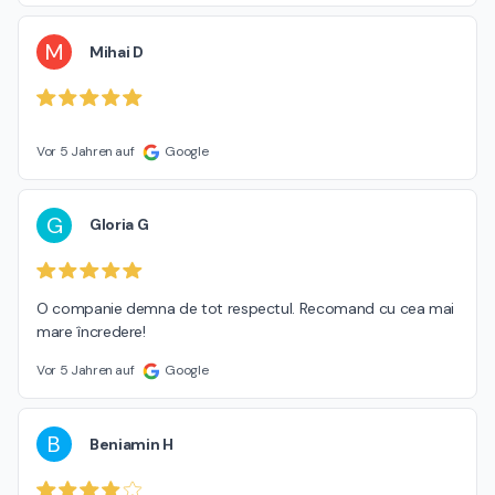
M
Mihai D
Vor 5 Jahren auf
Google
G
Gloria G
O companie demna de tot respectul. Recomand cu cea mai 
mare încredere!
Vor 5 Jahren auf
Google
B
Beniamin H