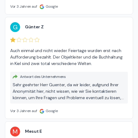
Vor 3 Jahren auf
Google
G
Günter Z
Auch einmal und nicht wieder. Feiertage wurden erst nach 
Aufforderung bezahlt. Der Objeltleiter und die Buchhaltung

in Kiel sind zwei total verschiedene Welten.
Antwort des Unternehmens
Sehr geehrter Herr Guenter, da wir leider, aufgrund Ihrer
Anonymität hier, nicht wissen, wie wir Sie kontaktieren
können, um Ihre Fragen und Probleme eventuell zu lösen,
bitten wir Sie, uns hier lohn@spiegelblank.de zu
schreiben.Wir schätzen unsere Mitarbeitenden und legen
Vor 3 Jahren auf
Google
größten Wert auf deren Zufriedenheit. Viele Grüße Ihr
SPIEHGELBLANK-Team
M
Mesut E