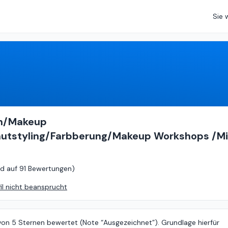
Sie 
5
von
5 (
basierend auf
91 Bewertungen
)
in/Makeup
autstyling/Farbberung/Makeup Workshops /Mi
d auf
91 Bewertungen
)
fil nicht beansprucht
von 5 Sternen bewertet (Note “Ausgezeichnet”). Grundlage hierfür