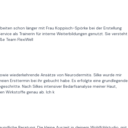
rbeiten schon länger mit Frau Koppisch-Spörke bei der Erstellung
vice als Trainerin für interne Weiterbildungen genutzt. Sie versteht
üße Team FlexiWell
 sowie wiederkehrende Ansätze von Neurodermitis. Silke wurde mir
reien Ersttermin bei ihr gebucht habe. Es erfolgte eine grundlegende
eschritte. Nach Silkes intensiver Bedarfsanalyse meiner Haut,
en Wirkstoffe genau ab. Ich k
eundliche Beratung. Die kleine Auszeit in deinem Wohlfühlstudio, mit