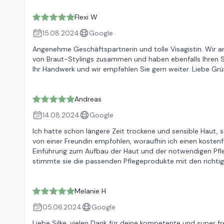
Flexi W
15.08.2024
Google
Angenehme Geschäftspartnerin und tolle Visagistin. Wir a
von Braut-Stylings zusammen und haben ebenfalls Ihren Ser
Ihr Handwerk und wir empfehlen Sie gern weiter. Liebe Gr
Andreas
14.08.2024
Google
Ich hatte schon längere Zeit trockene und sensible Haut,
von einer Freundin empfohlen, woraufhin ich einen kostenf
Einführung zum Aufbau der Haut und der notwendigen Pfleg
stimmte sie die passenden Pflegeprodukte mit den richtig
Melanie H
05.06.2024
Google
Liebe Silke, vielen Dank für deine kompetente und super fr