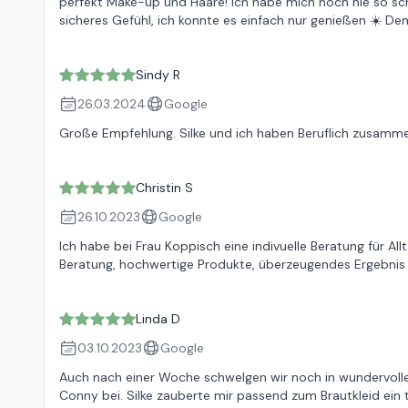
perfekt Make-up und Haare! Ich habe mich noch nie so schö
sicheres Gefühl, ich konnte es einfach nur genießen ☀️ De
Sindy R
26.03.2024
Google
Große Empfehlung. Silke und ich haben Beruflich zusammen
Christin S
26.10.2023
Google
Ich habe bei Frau Koppisch eine indivuelle Beratung für A
Beratung, hochwertige Produkte, überzeugendes Ergebni
Linda D
03.10.2023
Google
Auch nach einer Woche schwelgen wir noch in wundervolle
Conny bei. Silke zauberte mir passend zum Brautkleid ein 