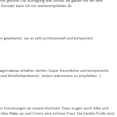
n gefühlt! Die Aufregung war vorbei, sie gaben mir ein sehr
n Kontakt kann ich nur weiterempfehlen 👍
 gearbeitet, sie ist sehr professionell und kompetent.
lltagsmakeup erhalten dürfen. Super freundliche und kompetente
s und Wohlfühlambiente. Jedem wärmstens zu empfehlen :)
n Erinnerungen an unsere Hochzeit. Dazu trugen auch Silke und
tolles Make up und Conny eine schöne Frisur. Die beiden Profis sind