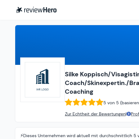
Silke Koppisch/Visagistin/Makeup Coach/Skinexpertin./Brautstyling/Farbberung/Makeup Workshops /Mindfullness Coaching
Silke Koppisch/Visagist
Coach/Skinexpertin./Br
Coaching
5
von
5 (
basieren
Zur Echtheit der Bewertungen
|
Pro
⚡️
Dieses Unternehmen wird aktuell mit durchschnittlich 5 